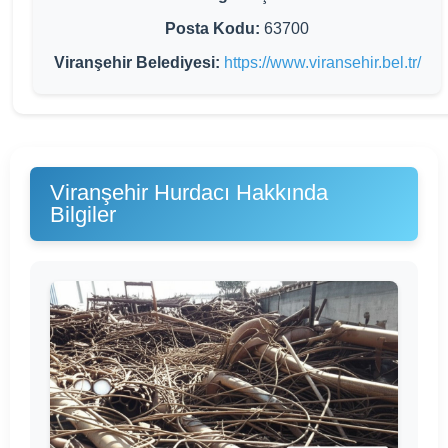
Posta Kodu:
63700
Viranşehir Belediyesi:
https://www.viransehir.bel.tr/
Viranşehir Hurdacı Hakkında
Bilgiler