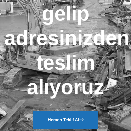
gelip
adresinizden
teslim
alıyoruz
Hemen Teklif Al