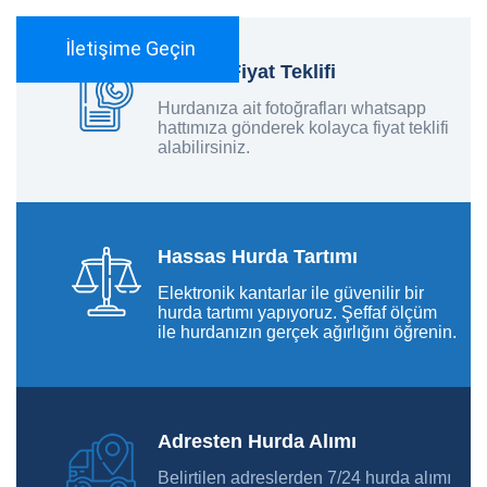
İletişime Geçin
Anında Fiyat Teklifi
Hurdanıza ait fotoğrafları whatsapp
hattımıza gönderek kolayca fiyat teklifi
alabilirsiniz.
Hassas Hurda Tartımı
Elektronik kantarlar ile güvenilir bir
hurda tartımı yapıyoruz. Şeffaf ölçüm
ile hurdanızın gerçek ağırlığını öğrenin.
Adresten Hurda Alımı
Belirtilen adreslerden 7/24 hurda alımı