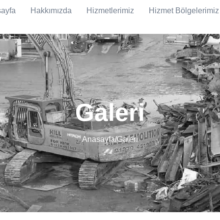
ayfa
Hakkımızda
Hizmetlerimiz
Hizmet Bölgelerimiz
Galeri
Anasayfa
/
Galeri