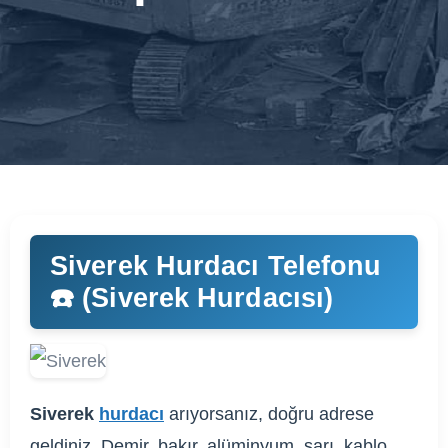
Siverek Hurdacı Telefonu
☎️ (Siverek Hurdacısı)
Siverek
hurdacı
arıyorsanız, doğru adrese
geldiniz. Demir, bakır, alüminyum, sarı, kablo