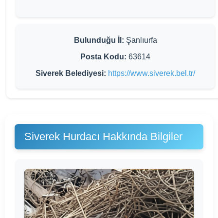
Bulunduğu İl:
Şanlıurfa
Posta Kodu:
63614
Siverek Belediyesi:
https://www.siverek.bel.tr/
Siverek Hurdacı Hakkında Bilgiler