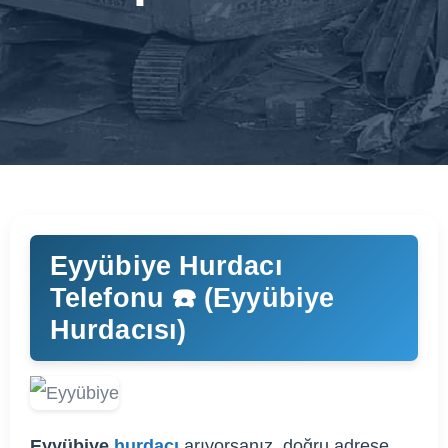
Eyyübiye Hurdacı
Telefonu ☎️ (Eyyübiye
Hurdacısı)
Eyyübiye
hurdacı
arıyorsanız, doğru adrese