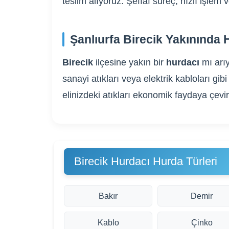
teslim alıyoruz. Şeffaf süreç, hızlı işle
Şanlıurfa Birecik Yakınında 
Birecik
ilçesine yakın bir
hurdacı
mı arı
sanayi atıkları veya elektrik kabloları 
elinizdeki atıkları ekonomik faydaya çevi
Birecik Hurdacı Hurda Türleri
Bakır
Demir
Kablo
Çinko