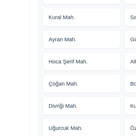
Kural Mah.
S
Ayran Mah.
Gü
Hoca Şerif Mah.
Al
Çoğan Mah.
Bo
Divriği Mah.
Ku
Uğurcuk Mah.
Öz