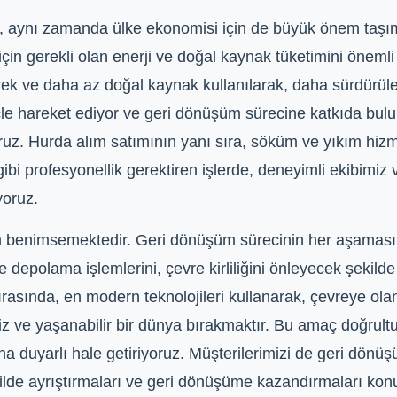
l, aynı zamanda ülke ekonomisi için de büyük önem taşı
için gerekli olan enerji ve doğal kaynak tüketimini öneml
erek ve daha az doğal kaynak kullanılarak, daha sürdürül
inçle hareket ediyor ve geri dönüşüm sürecine katkıda bu
ruz. Hurda alım satımının yanı sıra, söküm ve yıkım hizm
i profesyonellik gerektiren işlerde, deneyimli ekibimiz 
yoruz.
ım benimsemektedir. Geri dönüşüm sürecinin her aşama
depolama işlemlerini, çevre kirliliğini önleyecek şekilde 
ırasında, en modern teknolojileri kullanarak, çevreye olan
z ve yaşanabilir bir dünya bırakmaktır. Bu amaç doğrult
daha duyarlı hale getiriyoruz. Müşterilerimizi de geri dö
şekilde ayrıştırmaları ve geri dönüşüme kazandırmaları ko