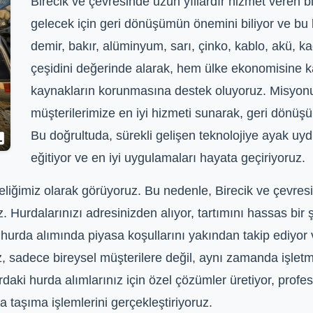
Birecik ve çevresinde uzun yıllardır hizmet veren bir
gelecek için geri dönüşümün önemini biliyor ve bu 
demir, bakır, alüminyum, sarı, çinko, kablo, akü, ka
çeşidini değerinde alarak, hem ülke ekonomisine 
kaynakların korunmasına destek oluyoruz. Misyonu
müşterilerimize en iyi hizmeti sunarak, geri dönüş
Bu doğrultuda, sürekli gelişen teknolojiye ayak uyd
eğitiyor ve en iyi uygulamaları hayata geçiriyoruz.
iğimiz olarak görüyoruz. Bu nedenle, Birecik ve çevresin
z. Hurdalarınızı adresinizden alıyor, tartımını hassas bi
, hurda alımında piyasa koşullarını yakından takip ediyor
z, sadece bireysel müşterilere değil, aynı zamanda işletm
daki hurda alımlarınız için özel çözümler üretiyor, prof
 taşıma işlemlerini gerçekleştiriyoruz.