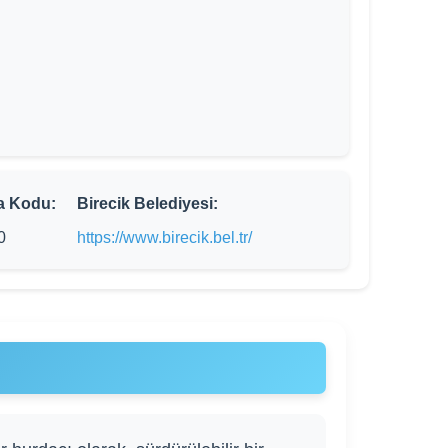
a Kodu:
Birecik Belediyesi:
0
https://www.birecik.bel.tr/