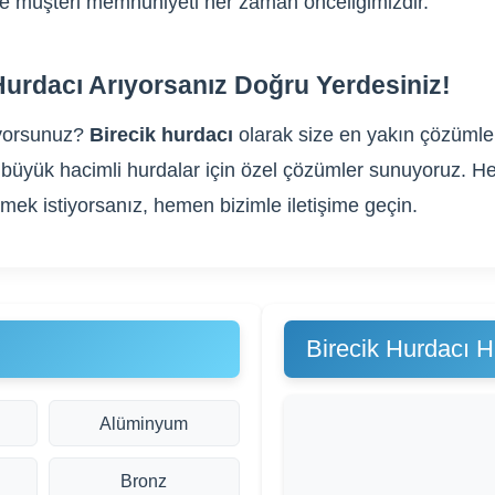
m ve müşteri memnuniyeti her zaman önceliğimizdir.
Hurdacı Arıyorsanız Doğru Yerdesiniz!
yorsunuz?
Birecik hurdacı
olarak size en yakın çözümle 
gibi büyük hacimli hurdalar için özel çözümler sunuyoruz
rmek istiyorsanız, hemen bizimle iletişime geçin.
Birecik Hurdacı H
Alüminyum
Bronz