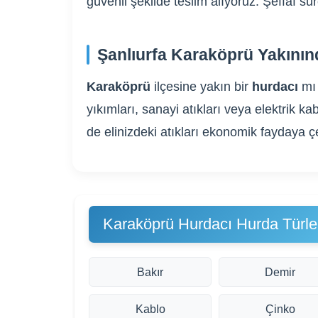
güvenli şekilde teslim alıyoruz. Şeffaf s
Şanlıurfa Karaköprü Yakının
Karaköprü
ilçesine yakın bir
hurdacı
mı 
yıkımları, sanayi atıkları veya elektrik
de elinizdeki atıkları ekonomik faydaya ç
Karaköprü Hurdacı Hurda Türle
Bakır
Demir
Kablo
Çinko