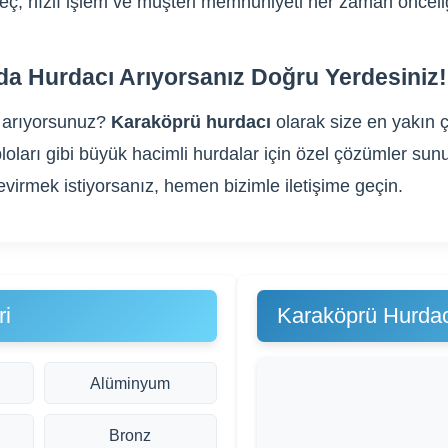
üreç, hızlı işlem ve müşteri memnuniyeti her zaman önceli
da Hurdacı Arıyorsanız Doğru Yerdesiniz!
arıyorsunuz?
Karaköprü hurdacı
olarak size en yakın 
 kabloları gibi büyük hacimli hurdalar için özel çözümler
evirmek istiyorsanız, hemen bizimle iletişime geçin.
ri
Karaköprü Hurdac
Alüminyum
Bronz