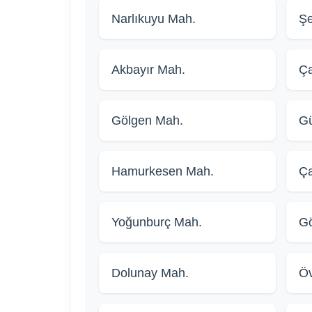
Narlıkuyu Mah.
Şe
Akbayır Mah.
Ç
Gölgen Mah.
Gü
Hamurkesen Mah.
Ça
Yoğunburç Mah.
Gö
Dolunay Mah.
Öv