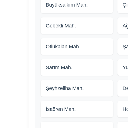
Büyüksalkım Mah.
Çı
Göbekli Mah.
Ağ
Otlukalan Mah.
Şa
Sarım Mah.
Yu
Şeyhzeliha Mah.
De
İsaören Mah.
H