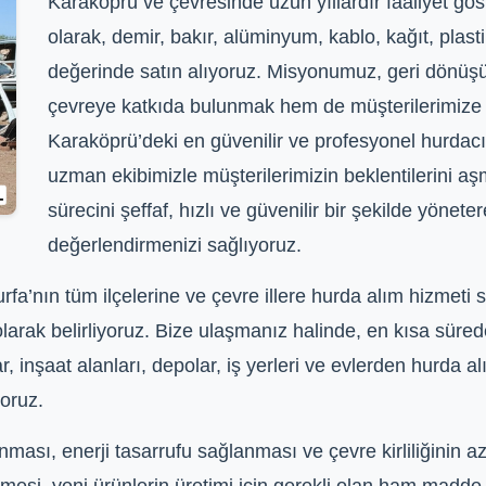
Karaköprü ve çevresinde uzun yıllardır faaliyet göst
olarak, demir, bakır, alüminyum, kablo, kağıt, plast
değerinde satın alıyoruz. Misyonumuz, geri dönü
çevreye katkıda bulunmak hem de müşterilerimize e
Karaköprü’deki en güvenilir ve profesyonel hurdac
uzman ekibimizle müşterilerimizin beklentilerini a
sürecini şeffaf, hızlı ve güvenilir bir şekilde yönetere
değerlendirmenizi sağlıyoruz.
a’nın tüm ilçelerine ve çevre illere hurda alım hizmeti 
olarak belirliyoruz. Bize ulaşmanız halinde, en kısa süre
lar, inşaat alanları, depolar, iş yerleri ve evlerden hurda
yoruz.
ası, enerji tasarrufu sağlanması ve çevre kirliliğinin a