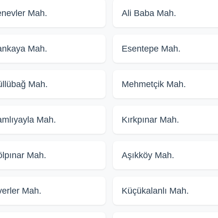
nevler Mah.
Ali Baba Mah.
ankaya Mah.
Esentepe Mah.
llübağ Mah.
Mehmetçik Mah.
mlıyayla Mah.
Kırkpınar Mah.
lpınar Mah.
Aşıkköy Mah.
erler Mah.
Küçükalanlı Mah.