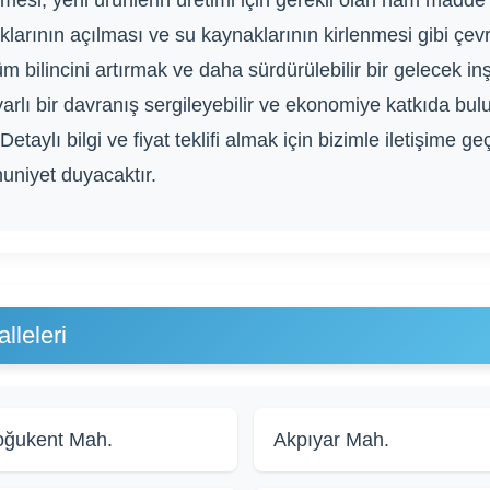
mesi, yeni ürünlerin üretimi için gerekli olan ham madde i
larının açılması ve su kaynaklarının kirlenmesi gibi çevr
bilincini artırmak ve daha sürdürülebilir bir gelecek inş
arlı bir davranış sergileyebilir ve ekonomiye katkıda bulun
 Detaylı bilgi ve fiyat teklifi almak için bizimle iletişim
uniyet duyacaktır.
leleri
ğukent Mah.
Akpıyar Mah.