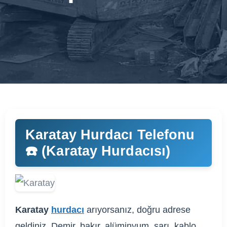
Karatay Hurdacı Telefonu
☎️ (Karatay Hurdacısı)
Karatay
hurdacı
arıyorsanız, doğru adrese
geldiniz. Demir, bakır, alüminyum, sarı, kablo