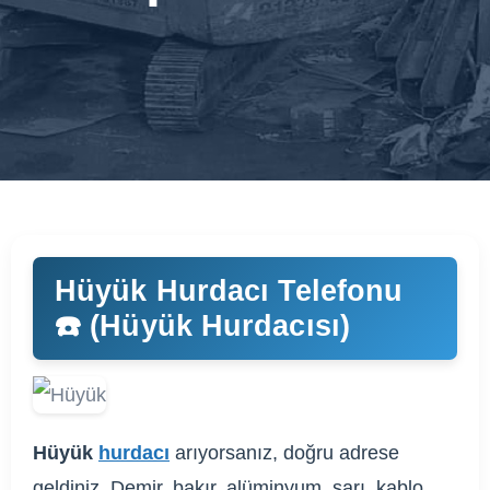
Hüyük Hurdacı Telefonu
☎️ (Hüyük Hurdacısı)
Hüyük
hurdacı
arıyorsanız, doğru adrese
geldiniz. Demir, bakır, alüminyum, sarı, kablo