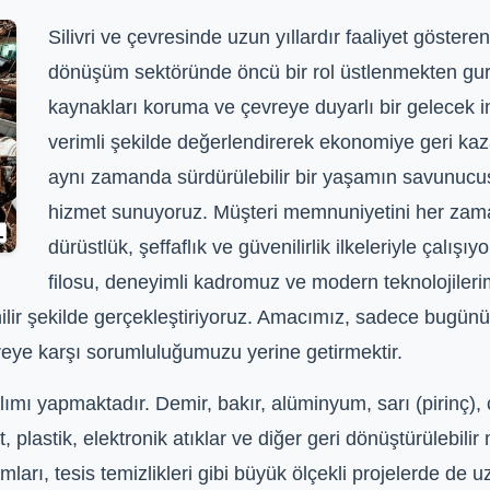
Silivri ve çevresinde uzun yıllardır faaliyet gösteren
dönüşüm sektöründe öncü bir rol üstlenmekten gu
kaynakları koruma ve çevreye duyarlı bir gelecek in
verimli şekilde değerlendirerek ekonomiye geri kaz
aynı zamanda sürdürülebilir bir yaşamın savunucusu
hizmet sunuyoruz. Müşteri memnuniyetini her zaman
dürüstlük, şeffaflık ve güvenilirlik ilkeleriyle çalı
filosu, deneyimli kadromuz ve modern teknolojileri
nilir şekilde gerçekleştiriyoruz. Amacımız, sadece bugünü
reye karşı sorumluluğumuzu yerine getirmektir.
mı yapmaktadır. Demir, bakır, alüminyum, sarı (pirinç), ç
t, plastik, elektronik atıklar ve diğer geri dönüştürülebil
mları, tesis temizlikleri gibi büyük ölçekli projelerde de