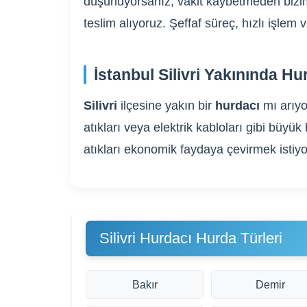
düşünüyorsanız, vakit kaybetmeden bizim
teslim alıyoruz. Şeffaf süreç, hızlı işle
İstanbul Silivri Yakınında H
Silivri
ilçesine yakın bir
hurdacı
mı arıy
atıkları veya elektrik kabloları gibi bü
atıkları ekonomik faydaya çevirmek istiyo
Silivri Hurdacı Hurda Türleri
Bakır
Demir