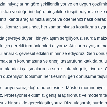
zin ihtiyaçlarına göre şekillendiriyor ve en uygun çözüml
tarı ve değerini doğru bir şekilde tespit ediyor ve size e
nizi kendi araçlarımızla alıyor ve ödemenizi nakit olara
t politikamız sayesinde, her zaman piyasa koşullarına uyg
 çevreye duyarlı bir yaklaşım sergiliyoruz. Hurda malzem
mek için gerekli tüm önlemleri alıyoruz. Atıkların ayrıştırı
kullanarak, çevresel etkileri minimize ediyoruz. Geri dön
nakların korunmasına ve enerji tasarrufuna katkıda bulun
alandaki çalışmalarımızı sürekli olarak geliştiriyoruz. G
tleri düzenliyor, toplumun her kesimini geri dönüşüme teşvi
dacı arıyorsanız, doğru adrestesiniz. Müşteri memnuniyeti
uz. Profesyonel ekibimiz, geniş araç filomuz ve modern te
nsuz bir şekilde gerçekleştiriyoruz. Bize ulaşarak, hurda