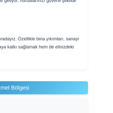
 geliyor, hurdalarınızı güvenli şekilde
adayız. Özellikle bina yıkımları, sanayi
ğaya katkı sağlamak hem de elinizdeki
izmet Bölgesi