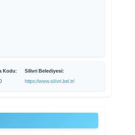
a Kodu:
Silivri Belediyesi:
0
https://www.silivri.bel.tr/