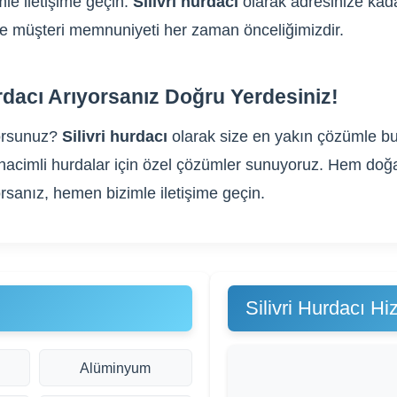
le iletişime geçin.
Silivri hurdacı
olarak adresinize kadar
m ve müşteri memnuniyeti her zaman önceliğimizdir.
urdacı Arıyorsanız Doğru Yerdesiniz!
orsunuz?
Silivri hurdacı
olarak size en yakın çözümle bur
yük hacimli hurdalar için özel çözümler sunuyoruz. Hem do
rsanız, hemen bizimle iletişime geçin.
Silivri Hurdacı H
Alüminyum