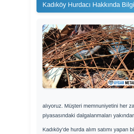
Kadıköy Hurdacı Hakkında Bilgi
alıyoruz. Müşteri memnuniyetini her zam
piyasasındaki dalgalanmaları yakından 
Kadıköy’de hurda alım satımı yapan bir