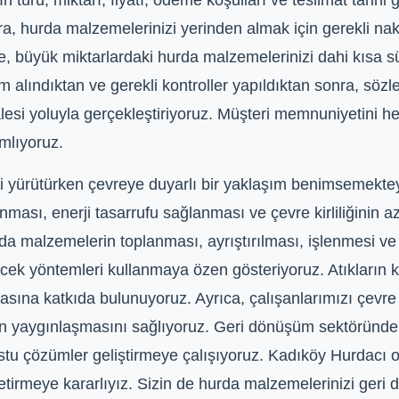
türü, miktarı, fiyatı, ödeme koşulları ve teslimat tarihi gi
 hurda malzemelerinizi yerinden almak için gerekli nakl
, büyük miktarlardaki hurda malzemelerinizi dahi kısa sü
 alındıktan ve gerekli kontroller yapıldıktan sonra, söz
esi yoluyla gerçekleştiriyoruz. Müşteri memnuniyetini 
amlıyoruz.
izi yürütürken çevreye duyarlı bir yaklaşım benimsemekte
ası, enerji tasarrufu sağlanması ve çevre kirliliğinin 
rda malzemelerin toplanması, ayrıştırılması, işlenmesi v
cek yöntemleri kullanmaya özen gösteriyoruz. Atıkların k
sına katkıda bulunuyoruz. Ayrıca, çalışanlarımızı çevre 
n yaygınlaşmasını sağlıyoruz. Geri dönüşüm sektöründeki 
stu çözümler geliştirmeye çalışıyoruz. Kadıköy Hurdacı ol
tirmeye kararlıyız. Sizin de hurda malzemelerinizi ger