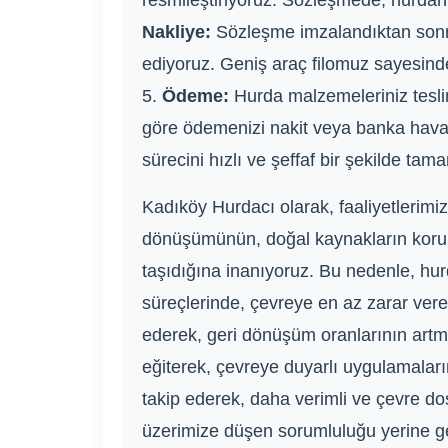
resmileştiriyoruz. Sözleşmede, hurdanın 
Nakliye:
Sözleşme imzalandıktan sonra,
ediyoruz. Geniş araç filomuz sayesinde
5.
Ödeme:
Hurda malzemeleriniz teslim
göre ödemenizi nakit veya banka haval
sürecini hızlı ve şeffaf bir şekilde tam
Kadıköy Hurdacı olarak, faaliyetlerim
dönüşümünün, doğal kaynakların korunm
taşıdığına inanıyoruz. Bu nedenle, hu
süreçlerinde, çevreye en az zarar vere
ederek, geri dönüşüm oranlarının artma
eğiterek, çevreye duyarlı uygulamaları
takip ederek, daha verimli ve çevre do
üzerimize düşen sorumluluğu yerine ge