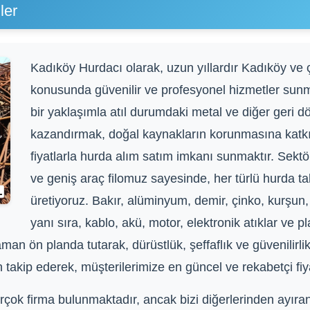
ler
Kadıköy Hurdacı olarak, uzun yıllardır Kadıköy ve 
konusunda güvenilir ve profesyonel hizmetler sun
bir yaklaşımla atıl durumdaki metal ve diğer geri 
kazandırmak, doğal kaynakların korunmasına katkı
fiyatlarla hurda alım satım imkanı sunmaktır. Se
ve geniş araç filomuz sayesinde, her türlü hurda tal
üretiyoruz. Bakır, alüminyum, demir, çinko, kurşun,
yanı sıra, kablo, akü, motor, elektronik atıklar ve p
an ön planda tutarak, dürüstlük, şeffaflık ve güvenilirlik
takip ederek, müşterilerimize en güncel ve rekabetçi fiy
çok firma bulunmaktadır, ancak bizi diğerlerinden ayıran