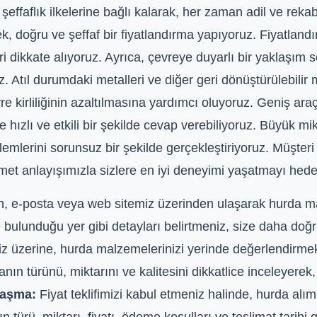
şeffaflık ilkelerine bağlı kalarak, her zaman adil ve reka
, doğru ve şeffaf bir fiyatlandırma yapıyoruz. Fiyatlandı
leri dikkate alıyoruz. Ayrıca, çevreye duyarlı bir yaklaşım
 Atıl durumdaki metalleri ve diğer geri dönüştürülebili
 kirliliğinin azaltılmasına yardımcı oluyoruz. Geniş ara
e hızlı ve etkili bir şekilde cevap verebiliyoruz. Büyük m
şlemlerini sorunsuz bir şekilde gerçekleştiriyoruz. Müşt
zmet anlayışımızla sizlere en iyi deneyimi yaşatmayı hede
on, e-posta veya web sitemiz üzerinden ulaşarak hurda m
ve bulunduğu yer gibi detayları belirtmeniz, size daha doğr
niz üzerine, hurda malzemelerinizi yerinde değerlendirmek
ın türünü, miktarını ve kalitesini dikkatlice inceleyerek
laşma:
Fiyat teklifimizi kabul etmeniz halinde, hurda al