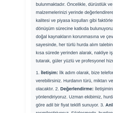
bulunmaktadır. Öncelikle, dürüstlük ve 
malzemelerinizi yerinde değerlendirerek
kalitesi ve piyasa koşulları gibi faktör
dönüşüm sürecine katkıda bulunuyoruz.
doğal kaynakların korunmasına ve çevre
sayesinde, her türlü hurda alım talebin
kısa sürede yerinden alarak, nakliye i
tutarak, güler yüzlü ve profesyonel hi
1.
İletişim:
İlk adım olarak, bize telef
verebilirsiniz. Hurdanın türü, miktarı 
olacaktır. 2.
Değerlendirme:
İletişimi
yönlendiriyoruz. Uzman ekibimiz, hurdan
göre adil bir fiyat teklifi sunuyor. 3.
An