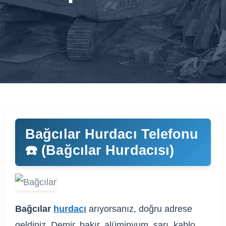
Bağcılar Hurdacı Telefonu
☎️ (Bağcılar Hurdacısı)
Bağcılar
hurdacı
arıyorsanız, doğru adrese
geldiniz. Demir, bakır, alüminyum, sarı, kablo