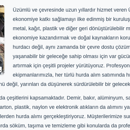
Üzümlü ve çevresinde uzun yıllardır hizmet veren
ekonomiye katkı sağlamayı ilke edinmiş bir kurulu
metal, kağıt, plastik ve diğer geri dönüştürülebilir
ekonomiye kazandırmak ve doğal kaynakların koru
hurdacı değil, aynı zamanda bir çevre dostu çözüm
yaşanabilir bir geleceğe sahip olması için var gücü
artırmak için çeşitli projeler yürütüyoruz. Profesy
ekipmanlarımızla, her türlü hurda alım satımında hız
eğil, yarınları da düşünerek sürdürülebilir bir gelecek 
a çeşitlerini kapsamaktadır. Demir, bakır, alüminyum, sar
karton, plastik, naylon ve elektronik atıkların da alımını 
klerden hurda alımı gerçekleştiriyoruz. Müşterilerimize
, hurda söküm, taşıma ve temizleme gibi konularda da pr