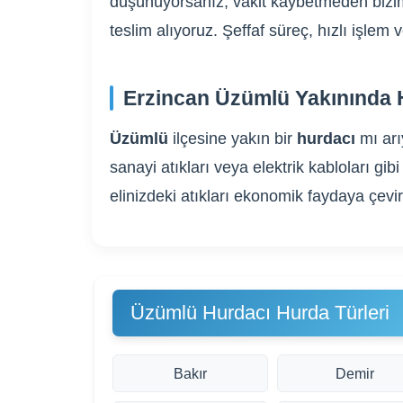
düşünüyorsanız, vakit kaybetmeden bizim
teslim alıyoruz. Şeffaf süreç, hızlı işle
Erzincan Üzümlü Yakınında H
Üzümlü
ilçesine yakın bir
hurdacı
mı ar
sanayi atıkları veya elektrik kabloları 
elinizdeki atıkları ekonomik faydaya çevi
Üzümlü Hurdacı Hurda Türleri
Bakır
Demir