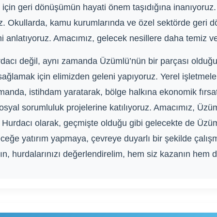
k için geri dönüşümün hayati önem taşıdığına inanıyoruz.
oruz. Okullarda, kamu kurumlarında ve özel sektörde geri 
anlatıyoruz. Amacımız, gelecek nesillere daha temiz ve 
dacı değil, aynı zamanda Üzümlü’nün bir parçası olduğu
ğlamak için elimizden geleni yapıyoruz. Yerel işletmelerl
manda, istihdam yaratarak, bölge halkına ekonomik fırs
 sosyal sorumluluk projelerine katılıyoruz. Amacımız, Üzü
 Hurdacı olarak, geçmişte olduğu gibi gelecekte de Üzü
eğe yatırım yapmaya, çevreye duyarlı bir şekilde çalış
n, hurdalarınızı değerlendirelim, hem siz kazanın hem 