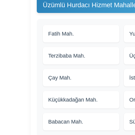
Üzümlü Hurdacı Hizmet Mahalle
Fatih Mah.
Yu
Terzibaba Mah.
Üç
Çay Mah.
İs
Küçükkadağan Mah.
Or
Babacan Mah.
Sü