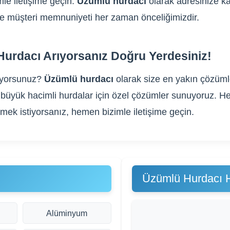
le iletişime geçin.
Üzümlü hurdacı
olarak adresinize kad
m ve müşteri memnuniyeti her zaman önceliğimizdir.
urdacı Arıyorsanız Doğru Yerdesiniz!
ıyorsunuz?
Üzümlü hurdacı
olarak size en yakın çözümle
gibi büyük hacimli hurdalar için özel çözümler sunuyoruz
rmek istiyorsanız, hemen bizimle iletişime geçin.
Üzümlü Hurdacı H
Alüminyum