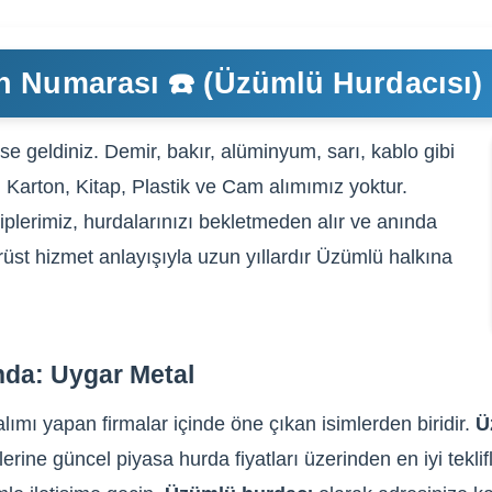
n Numarası ☎️ (Üzümlü Hurdacısı)
e geldiniz. Demir, bakır, alüminyum, sarı, kablo gibi
, Karton, Kitap, Plastik ve Cam alımımız yoktur.
plerimiz, hurdalarınızı bekletmeden alır ve anında
ürüst hizmet anlayışıyla uzun yıllardır Üzümlü halkına
nda: Uygar Metal
ımı yapan firmalar içinde öne çıkan isimlerden biridir.
Ü
lerine güncel piyasa hurda fiyatları üzerinden en iyi tekli