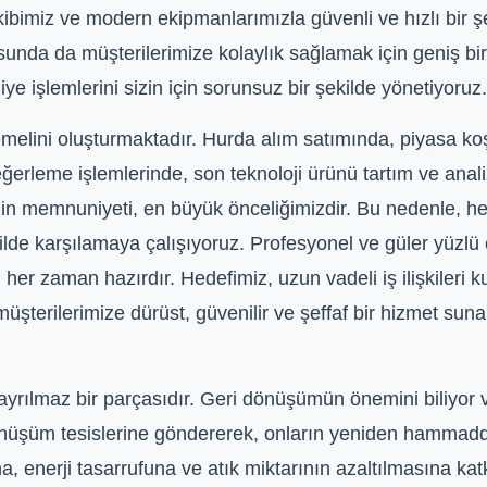
kibimiz ve modern ekipmanlarımızla güvenli ve hızlı bir ş
unda da müşterilerimize kolaylık sağlamak için geniş bi
ye işlemlerini sizin için sorunsuz bir şekilde yönetiyoruz.
temelini oluşturmaktadır. Hurda alım satımında, piyasa ko
ğerleme işlemlerinde, son teknoloji ürünü tartım ve anali
zin memnuniyeti, en büyük önceliğimizdir. Bu nedenle, h
ekilde karşılamaya çalışıyoruz. Profesyonel ve güler yüzlü
her zaman hazırdır. Hedefimiz, uzun vadeli iş ilişkileri 
üşterilerimize dürüst, güvenilir ve şeffaf bir hizmet s
n ayrılmaz bir parçasıdır. Geri dönüşümün önemini biliyor
 dönüşüm tesislerine göndererek, onların yeniden hammadd
 enerji tasarrufuna ve atık miktarının azaltılmasına katk