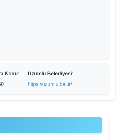
ta Kodu:
Üzümlü Belediyesi:
50
https://uzumlu.bel.tr/