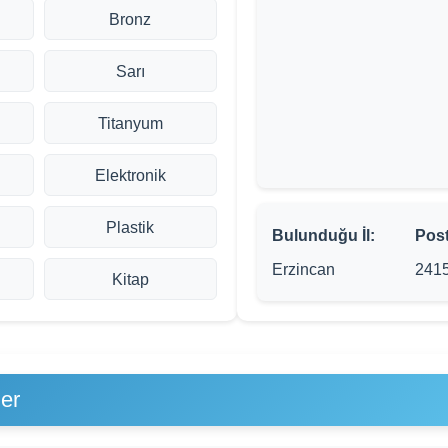
Bronz
Sarı
Titanyum
Elektronik
Plastik
Bulunduğu İl:
Pos
Erzincan
241
Kitap
er