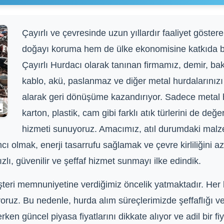
Çayırlı ve çevresinde uzun yıllardır faaliyet göster
doğayı koruma hem de ülke ekonomisine katkıda b
Çayırlı Hurdacı olarak tanınan firmamız, demir, bakı
kablo, akü, paslanmaz ve diğer metal hurdalarınızı 
alarak geri dönüşüme kazandırıyor. Sadece metal hu
karton, plastik, cam gibi farklı atık türlerini de de
hizmeti sunuyoruz. Amacımız, atıl durumdaki malz
 olmak, enerji tasarrufu sağlamak ve çevre kirliliğini az
zlı, güvenilir ve şeffaf hizmet sunmayı ilke edindik.
teri memnuniyetine verdiğimiz öncelik yatmaktadır. Her 
iyoruz. Bu nedenle, hurda alım süreçlerimizde şeffaflığı 
ken güncel piyasa fiyatlarını dikkate alıyor ve adil bir fiy