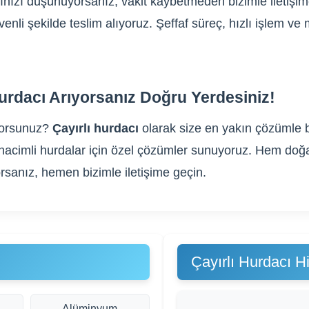
ğınızı düşünüyorsanız, vakit kaybetmeden bizimle iletişi
üvenli şekilde teslim alıyoruz. Şeffaf süreç, hızlı işlem 
urdacı Arıyorsanız Doğru Yerdesiniz!
yorsunuz?
Çayırlı hurdacı
olarak size en yakın çözümle bu
yük hacimli hurdalar için özel çözümler sunuyoruz. Hem do
rsanız, hemen bizimle iletişime geçin.
Çayırlı Hurdacı H
Alüminyum