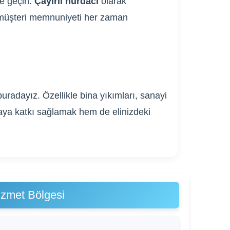
me geçin.
Çayırlı hurdacı
olarak
ve müşteri memnuniyeti her zaman
radayız. Özellikle bina yıkımları, sanayi
ğaya katkı sağlamak hem de elinizdeki
izmet Bölgesi