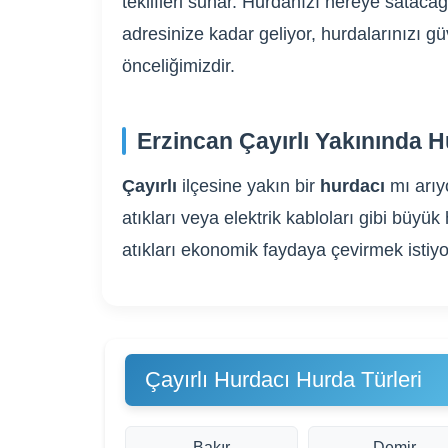
teklifleri sunar. Hurdanızı nereye sataca
adresinize kadar geliyor, hurdalarınızı g
önceliğimizdir.
Erzincan Çayırlı Yakınında H
Çayırlı
ilçesine yakın bir
hurdacı
mı arı
atıkları veya elektrik kabloları gibi bü
atıkları ekonomik faydaya çevirmek istiyo
Çayırlı Hurdacı Hurda Türleri
Bakır
Demir