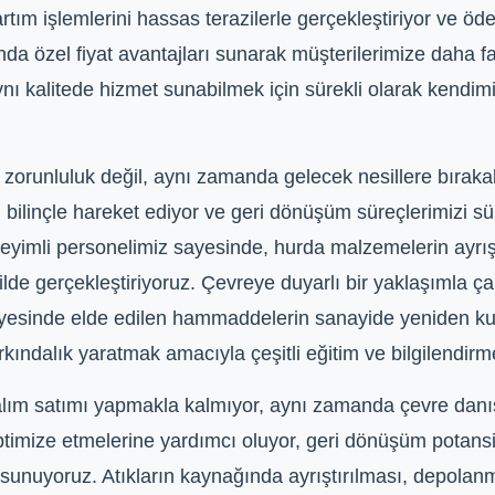
rtım işlemlerini hassas terazilerle gerçekleştiriyor ve öd
nda özel fiyat avantajları sunarak müşterilerimize daha f
 kalitede hizmet sunabilmek için sürekli olarak kendimizi 
runluluk değil, aynı zamanda gelecek nesillere bırakab
u bilinçle hareket ediyor ve geri dönüşüm süreçlerimizi sür
imli personelimiz sayesinde, hurda malzemelerin ayrışt
ilde gerçekleştiriyoruz. Çevreye duyarlı bir yaklaşımla ça
yesinde elde edilen hammaddelerin sanayide yeniden kull
dalık yaratmak amacıyla çeşitli eğitim ve bilgilendirme 
alım satımı yapmakla kalmıyor, aynı zamanda çevre danı
optimize etmelerine yardımcı oluyor, geri dönüşüm potansi
sunuyoruz. Atıkların kaynağında ayrıştırılması, depola