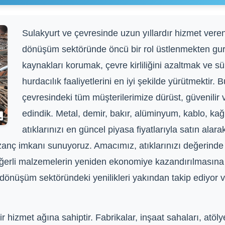
Sulakyurt ve çevresinde uzun yıllardır hizmet veren
dönüşüm sektöründe öncü bir rol üstlenmekten gu
kaynakları korumak, çevre kirliliğini azaltmak ve sü
hurdacılık faaliyetlerini en iyi şekilde yürütmektir.
çevresindeki tüm müşterilerimize dürüst, güvenilir
edindik. Metal, demir, bakır, alüminyum, kablo, kağıt
atıklarınızı en güncel piyasa fiyatlarıyla satın al
zanç imkanı sunuyoruz. Amacımız, atıklarınızı değerinde
rli malzemelerin yeniden ekonomiye kazandırılmasına ö
i dönüşüm sektöründeki yenilikleri yakından takip ediyo
hizmet ağına sahiptir. Fabrikalar, inşaat sahaları, atölye