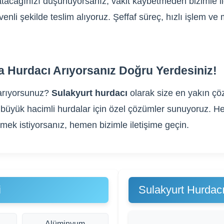
 satacağınızı düşünüyorsanız, vakit kaybetmeden bizimle i
üvenli şekilde teslim alıyoruz. Şeffaf süreç, hızlı işlem 
da Hurdacı Arıyorsanız Doğru Yerdesiniz!
arıyorsunuz?
Sulakyurt hurdacı
olarak size en yakın çöz
gibi büyük hacimli hurdalar için özel çözümler sunuyoruz
rmek istiyorsanız, hemen bizimle iletişime geçin.
i
Sulakyurt Hurdac
Alüminyum