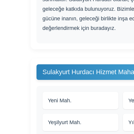
geleceğe katkıda bulunuyoruz. Biziml
gücüne inanın, geleceği birlikte inşa e
değerlendirmek için buradayız.
Sulakyurt Hurdacı Hizmet Mahal
Yeni Mah.
Ye
Yeşilyurt Mah.
Yı