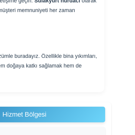
letişime geçin.
Sulakyurt hurdacı
olarak
ve müşteri memnuniyeti her zaman
ümle buradayız. Özellikle bina yıkımları,
. Hem doğaya katkı sağlamak hem de
ı Hizmet Bölgesi