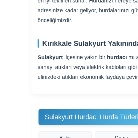
en iyi teklifleri sunar. Hurdanızı nereye
adresinize kadar geliyor, hurdalarınızı g
önceliğimizdir.
Kırıkkale Sulakyurt Yakının
Sulakyurt
ilçesine yakın bir
hurdacı
mı 
sanayi atıkları veya elektrik kabloları 
elinizdeki atıkları ekonomik faydaya çevi
Sulakyurt Hurdacı Hurda Türler
Bakır
Demir