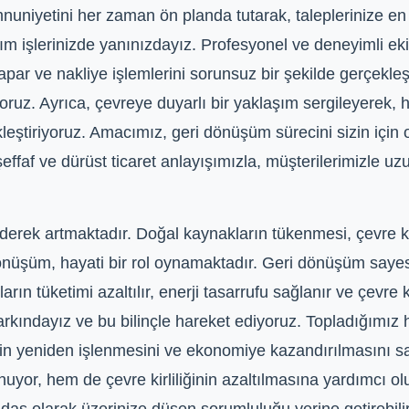
niyetini her zaman ön planda tutarak, taleplerinize en hı
m işlerinizde yanınızdayız. Profesyonel ve deneyimli ek
par ve nakliye işlemlerini sorunsuz bir şekilde gerçekleşt
oruz. Ayrıca, çevreye duyarlı bir yaklaşım sergileyerek, 
ştiriyoruz. Amacımız, geri dönüşüm sürecini sizin için 
effaf ve dürüst ticaret anlayışımızla, müşterilerimizle uzun
 artmaktadır. Doğal kaynakların tükenmesi, çevre kirlili
önüşüm, hayati bir rol oynamaktadır. Geri dönüşüm saye
ın tüketimi azaltılır, enerji tasarrufu sağlanır ve çevre ki
kındayız ve bu bilinçle hareket ediyoruz. Topladığımız h
in yeniden işlenmesini ve ekonomiye kazandırılmasını s
uyor, hem de çevre kirliliğinin azaltılmasına yardımcı o