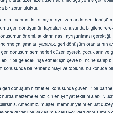
andaş olarak üzerinize düşen sorumluluğu yerine getirebi
 bir zorunluluktur.
da alımı yapmakla kalmıyor, aynı zamanda geri dönüşüm
lumu geri dönüşümün faydaları konusunda bilgilendirerek
önüşümün önemi, atıkların nasıl ayrıştırılması gerektiği,
ilendirme çalışmaları yaparak, geri dönüşüm oranlarının a
 geri dönüşüm seminerleri düzenleyerek, çocukların ve ge
lebilir bir gelecek inşa etmek için çevre bilincine sahip b
üm konusunda bir rehber olmayı ve toplumu bu konuda bi
 geri dönüşüm hizmetleri konusunda güvenilir bir partne
rda malzemeleriniz için en iyi fiyat teklifini alabilir, üc
ilirsiniz. Amacımız, müşteri memnuniyetini en üst düzeyde
evreye duyarlı bir yaklaşımla çalışıyor, geri dönüşümün ö