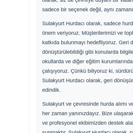
olarak, siz de çevreye duyarlı bir vat
sadece bir seçenek değil, aynı zamanda
Sulakyurt Hurdacı olarak, sadece hur
önem veriyoruz. Müşterilerimizi ve top
katkıda bulunmayı hedefliyoruz. Geri d
dönüştürülebildiği gibi konularda bilg
okullarda ve diğer eğitim kurumlarında
çalışıyoruz. Çünkü biliyoruz ki, sürdürü
Sulakyurt Hurdacı olarak, geri dönüş
edindik.
Sulakyurt ve çevresinde hurda alımı ve
her zaman yanınızdayız. Bize ulaşarak hu
ve profesyonel ekibimizden destek alab
sunmaktır. Sulakyurt Hurdacı olarak, ç