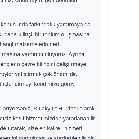
lirsiniz. Unutmayın, geri dönüşüm
 konusunda farkındalık yaratmaya da
, daha bilinçli bir toplum oluşmasına
 hangi malzemelerin geri
rtmasına yardımcı oluyoruz. Ayrıca,
nçlerin çevre bilincini geliştirmeye
ireyler yetiştirmek çok önemlidir.
linçlendirmeyi kendimize görev
r arıyorsanız, Sulakyurt Hurdacı olarak
retsiz keşif hizmetimizden yararlanabilir
 tutarak, size en kaliteli hizmeti
nemini vurguluyor ve sürdürülebilir bir