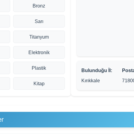
Bronz
Sarı
Titanyum
Elektronik
Plastik
Bulunduğu İl:
Post
Kırıkkale
7180
Kitap
er