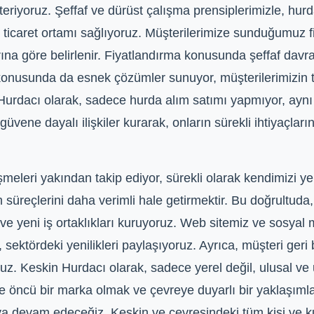
steriyoruz. Şeffaf ve dürüst çalışma prensiplerimizle, hu
ir ticaret ortamı sağlıyoruz. Müşterilerimize sunduğumuz fi
arına göre belirlenir. Fiyatlandırma konusunda şeffaf dav
e konusunda da esnek çözümler sunuyor, müşterilerimizin 
Hurdacı olarak, sadece hurda alım satımı yapmıyor, aynı 
üvene dayalı ilişkiler kurarak, onların sürekli ihtiyaçları
şmeleri yakından takip ediyor, sürekli olarak kendimizi y
üreçlerini daha verimli hale getirmektir. Bu doğrultuda, 
ve yeni iş ortaklıkları kuruyoruz. Web sitemiz ve sosyal 
 sektördeki yenilikleri paylaşıyoruz. Ayrıca, müşteri geri b
yoruz. Keskin Hurdacı olarak, sadece yerel değil, ulusal 
 öncü bir marka olmak ve çevreye duyarlı bir yaklaşımla 
 devam edeceğiz. Keskin ve çevresindeki tüm kişi ve kur