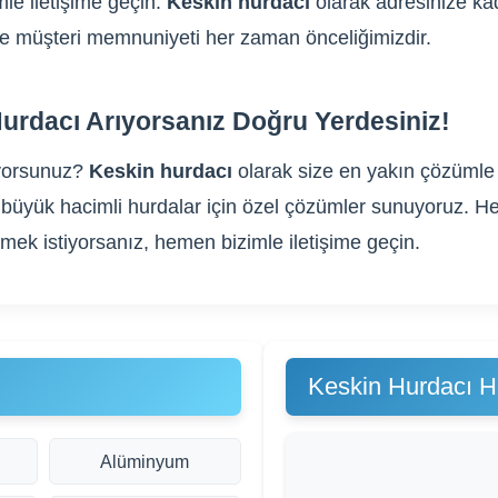
le iletişime geçin.
Keskin hurdacı
olarak adresinize kad
m ve müşteri memnuniyeti her zaman önceliğimizdir.
Hurdacı Arıyorsanız Doğru Yerdesiniz!
yorsunuz?
Keskin hurdacı
olarak size en yakın çözümle b
gibi büyük hacimli hurdalar için özel çözümler sunuyoruz
rmek istiyorsanız, hemen bizimle iletişime geçin.
Keskin Hurdacı H
Alüminyum