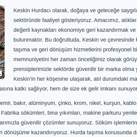
Keskin Hurdacı olarak, doğaya ve geleceğe saygılı 
sektöründe faaliyet gösteriyoruz. Amacımız, atıkla
değerli kaynakları ekonomiye geri kazandırmak ve s
bulunmaktır. Bu doğrultuda, Keskin ve çevresinde h
taşıma ve geri dönüşüm hizmetlerini profesyonel b
memnuniyetini her zaman önceliğimiz olarak görüyo
prensiplerimizle sektörde güvenilir bir marka olma 
Keskin’in her köşesine ulaşarak, atıl durumdaki m
sına katkı sağlıyor, hem de size ek gelir imkanı sunuyo
ir, bakır, alüminyum, çinko, krom, nikel, kurşun, kablo, 
 Fabrika sökümleri, bina yıkımları, makine parkuru yenile
rımızla güvenilir çözümler sunuyoruz. Söküm işlemlerini
k geri dönüşüme kazandırıyoruz. Hurda taşıma konusunda d