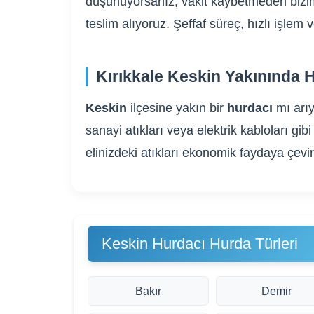
düşünüyorsanız, vakit kaybetmeden bizim
teslim alıyoruz. Şeffaf süreç, hızlı işle
Kırıkkale Keskin Yakınında 
Keskin
ilçesine yakın bir
hurdacı
mı arı
sanayi atıkları veya elektrik kabloları 
elinizdeki atıkları ekonomik faydaya çevi
Keskin Hurdacı Hurda Türleri
Bakır
Demir