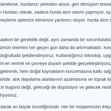
 Gerekirse, hurdanızı yerinden alıyor, geri dönüşüm tesi
skin Hurdacı olarak, sadece hurda alım satımı yapmıyor,
süreçlerini optimize etmenize yardımcı oluyor, hurda alım
ce bir gereklilik değil, aynı zamanda bir sorumluluktu
önüşümün önemini her geçen gün daha da artırmaktadır. Ke
 doğrultuda şekillendiriyoruz. Kullandığımız teknoloji, uy
ni en verimli ve çevreye duyarlı şekilde gerçekleştiriyoru
le getirerek, hem doğal kaynakların korunmasına katkı sağl
inde, atık depolama alanlarının azalmasına ve toprak ki
ce bugünü değil, geleceği de düşünüyor ve gelecek nesill
ışıyoruz.
rak en büyük önceliğimizdir. Her bir müşterimizin ihtiyaçla