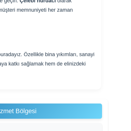
me geçin.
Çelebi hurdacı
olarak
ve müşteri memnuniyeti her zaman
radayız. Özellikle bina yıkımları, sanayi
ğaya katkı sağlamak hem de elinizdeki
izmet Bölgesi