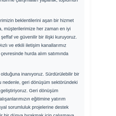
endirme çalışmaları yaparak, toplumun
imizin beklentilerini aşan bir hizmet
a, müşterilerimize her zaman en iyi
ffaf ve güvenilir bir ilişki kuruyoruz.
ızlı ve etkili iletişim kanallarımız
e çevresinde hurda alım satımında
lduğuna inanıyoruz. Sürdürülebilir bir
 Bu nedenle, geri dönüşüm sektöründeki
k geliştiriyoruz. Geri dönüşüm
alışanlarımızın eğitimine yatırım
syal sorumluluk projelerine destek
lir bir dünya bırakmak için çalışmaya