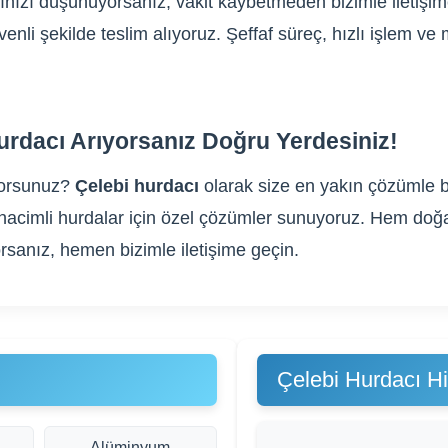
ğınızı düşünüyorsanız, vakit kaybetmeden bizimle iletişi
üvenli şekilde teslim alıyoruz. Şeffaf süreç, hızlı işlem 
urdacı Arıyorsanız Doğru Yerdesiniz!
yorsunuz?
Çelebi hurdacı
olarak size en yakın çözümle bu
yük hacimli hurdalar için özel çözümler sunuyoruz. Hem do
rsanız, hemen bizimle iletişime geçin.
Çelebi Hurdacı H
Alüminyum