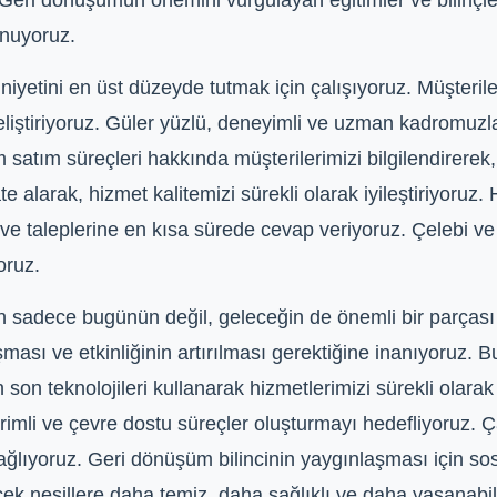
 Geri dönüşümün önemini vurgulayan eğitimler ve bilinçl
unuyoruz.
yetini en üst düzeyde tutmak için çalışıyoruz. Müşteriler
eliştiriyoruz. Güler yüzlü, deneyimli ve uzman kadromuzl
atım süreçleri hakkında müşterilerimizi bilgilendirerek, şe
te alarak, hizmet kalitemizi sürekli olarak iyileştiriyoruz. H
 ve taleplerine en kısa sürede cevap veriyoruz. Çelebi v
oruz.
 sadece bugünün değil, geleceğin de önemli bir parçası o
ası ve etkinliğinin artırılması gerektiğine inanıyoruz.
 son teknolojileri kullanarak hizmetlerimizi sürekli olara
rimli ve çevre dostu süreçler oluşturmayı hedefliyoruz. Ç
sağlıyoruz. Geri dönüşüm bilincinin yaygınlaşması için so
cek nesillere daha temiz, daha sağlıklı ve daha yaşanabi