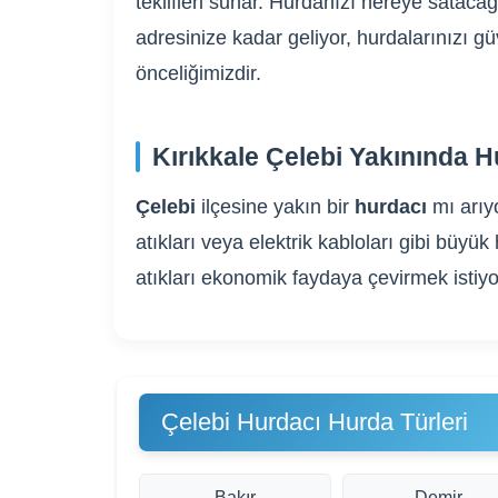
teklifleri sunar. Hurdanızı nereye sataca
adresinize kadar geliyor, hurdalarınızı g
önceliğimizdir.
Kırıkkale Çelebi Yakınında H
Çelebi
ilçesine yakın bir
hurdacı
mı arı
atıkları veya elektrik kabloları gibi bü
atıkları ekonomik faydaya çevirmek istiyo
Çelebi Hurdacı Hurda Türleri
Bakır
Demir