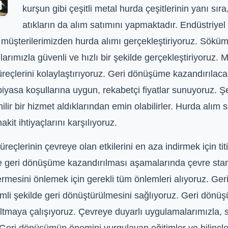
kurşun gibi çeşitli metal hurda çeşitlerinin yanı sıra
atıkların da alım satımını yapmaktadır. Endüstriyel
l müşterilerimizden hurda alımı gerçekleştiriyoruz. Sökü
mızla güvenli ve hızlı bir şekilde gerçekleştiriyoruz. Mü
reçlerini kolaylaştırıyoruz. Geri dönüşüme kazandırılaca
piyasa koşullarına uygun, rekabetçi fiyatlar sunuyoruz. Şe
lir bir hizmet aldıklarından emin olabilirler. Hurda alım 
kit ihtiyaçlarını karşılıyoruz.
eçlerinin çevreye olan etkilerini en aza indirmek için tit
 ve geri dönüşüme kazandırılması aşamalarında çevre sta
vermesini önlemek için gerekli tüm önlemleri alıyoruz. G
rimli şekilde geri dönüştürülmesini sağlıyoruz. Geri dönü
tmaya çalışıyoruz. Çevreye duyarlı uygulamalarımızla, sü