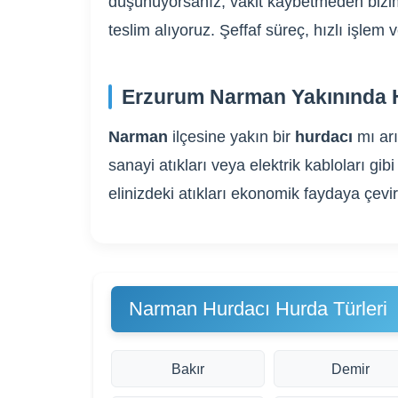
düşünüyorsanız, vakit kaybetmeden bizim
teslim alıyoruz. Şeffaf süreç, hızlı işle
Erzurum Narman Yakınında H
Narman
ilçesine yakın bir
hurdacı
mı ar
sanayi atıkları veya elektrik kabloları 
elinizdeki atıkları ekonomik faydaya çevi
Narman Hurdacı Hurda Türleri
Bakır
Demir