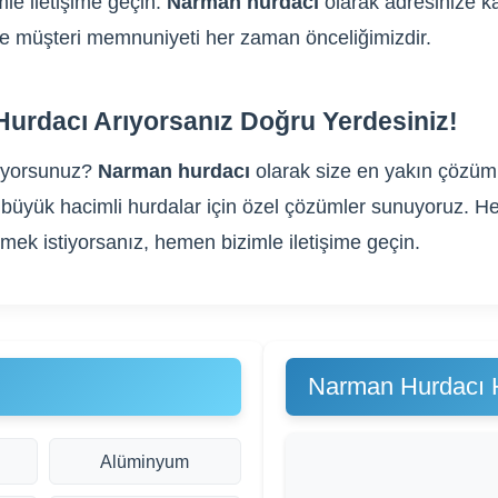
le iletişime geçin.
Narman hurdacı
olarak adresinize ka
m ve müşteri memnuniyeti her zaman önceliğimizdir.
urdacı Arıyorsanız Doğru Yerdesiniz!
ıyorsunuz?
Narman hurdacı
olarak size en yakın çözümle
gibi büyük hacimli hurdalar için özel çözümler sunuyoruz
rmek istiyorsanız, hemen bizimle iletişime geçin.
Narman Hurdacı 
Alüminyum