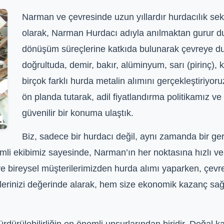
Narman ve çevresinde uzun yıllardır hurdacılık sekt
olarak, Narman Hurdacı adıyla anılmaktan gurur d
dönüşüm süreçlerine katkıda bulunarak çevreye duy
doğrultuda, demir, bakır, alüminyum, sarı (pirinç), 
birçok farklı hurda metalin alımını gerçekleştiriy
ön planda tutarak, adil fiyatlandırma politikamız v
güvenilir bir konuma ulaştık.
Biz, sadece bir hurdacı değil, aynı zamanda bir g
li ekibimiz sayesinde, Narman’ın her noktasına hızlı ve g
ve bireysel müşterilerimizden hurda alımı yaparken, çevrese
lerinizi değerinde alarak, hem size ekonomik kazanç sa