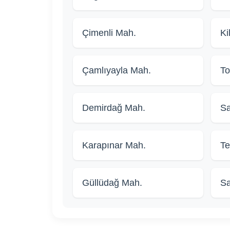
Çimenli Mah.
Ki
Çamlıyayla Mah.
To
Demirdağ Mah.
Sa
Karapınar Mah.
Te
Güllüdağ Mah.
Sa