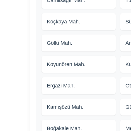
Camiisağır Mah.
Tu
Koçkaya Mah.
Sü
Göllü Mah.
Ar
Koyunören Mah.
Ku
Ergazi Mah.
Ot
Kamışözü Mah.
Gü
Boğakale Mah.
Me