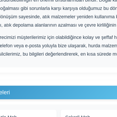
rülebilirliğin en önemli unsurlarından biridir. Doğal ka
n çoğalması gibi sorunlarla karşı karşıya olduğumuz bu
dönüşüm sayesinde, atık malzemeler yeniden kullanıma k
 atık depolama alanlarının azalması ve çevre kirliliğinin 
cimizi müşterilerimiz için olabildiğince kolay ve şeffaf 
elefon veya e-posta yoluyla bize ulaşarak, hurda malzem
ilcilerimiz, bu bilgileri değerlendirerek, en kısa sürede müş
leri