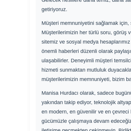
Gelecek nesillere daha temiz, daha sağ
getiriyoruz.
Müşteri memnuniyetini sağlamak için, s
Müşterilerimizin her türlü soru, görüş
sitemiz ve sosyal medya hesaplarımız üze
önemli haberleri düzenli olarak paylaşıy
ulaşabilirler. Deneyimli müşteri temsilc
hizmeti sunmaktan mutluluk duyacaklardı
müşterilerimizin memnuniyeti, bizim ba
Manisa Hurdacı olarak, sadece bugünü 
yakından takip ediyor, teknolojik altya
en modern, en güvenilir ve en çevreci h
gücümüzle çalışmaya devam edeceğiz. B
iletişime geçmekten çekinmeyin. Birlikt