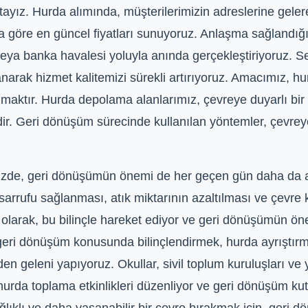
ayız. Hurda alımında, müşterilerimizin adreslerine gele
na göre en güncel fiyatları sunuyoruz. Anlaşma sağlandığ
eya banka havalesi yoluyla anında gerçekleştiriyoruz. Se
lanarak hizmet kalitemizi sürekli artırıyoruz. Amacımız, h
 olmaktır. Hurda depolama alanlarımız, çevreye duyarlı bi
edir. Geri dönüşüm sürecinde kullanılan yöntemler, çevr
ümüzde, geri dönüşümün önemi de her geçen gün daha da 
arrufu sağlanması, atık miktarının azaltılması ve çevre k
larak, bu bilinçle hareket ediyor ve geri dönüşümün önem
eri dönüşüm konusunda bilinçlendirmek, hurda ayrıştırma
n geleni yapıyoruz. Okullar, sivil toplum kuruluşları ve y
urda toplama etkinlikleri düzenliyor ve geri dönüşüm kutu