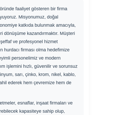
öründe faaliyet gösteren bir firma
uyuyoruz. Misyonumuz, doğal
 ekonomiye katkıda bulunmak amacıyla,
 geri dönüşüme kazandırmaktır. Müşteri
şeffaf ve profesyonel hizmet
len hurdacı firması olma hedefimize
neyimli personelimiz ve modern
m işlemini hızlı, güvenilir ve sorunsuz
inyum, sarı, çinko, krom, nikel, kablo,
e dahil ederek hem çevremize hem de
tmeler, esnaflar, inşaat firmaları ve
erebilecek kapasiteye sahip olup,