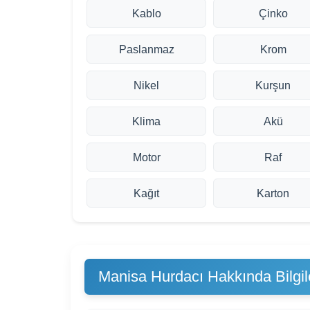
Kablo
Çinko
Paslanmaz
Krom
Nikel
Kurşun
Klima
Akü
Motor
Raf
Kağıt
Karton
Manisa Hurdacı Hakkında Bilgil