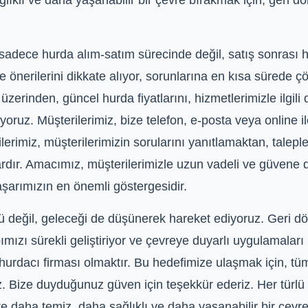
lıklı ve daha yaşanabilir bir çevre bırakmak için, geri d
adece hurda alım-satım sürecinde değil, satış sonrası hiz
 ve önerilerini dikkate alıyor, sorunlarına en kısa süred
rinden, güncel hurda fiyatlarını, hizmetlerimizle ilgili de
oruz. Müşterilerimiz, bize telefon, e-posta veya online il
ilerimiz, müşterilerimizin sorularını yanıtlamaktan, talepl
r. Amacımız, müşterilerimizle uzun vadeli ve güvene dayal
şarımızın en önemli göstergesidir.
değil, geleceği de düşünerek hareket ediyoruz. Geri dö
pımızı sürekli geliştiriyor ve çevreye duyarlı uygulamala
urdacı firması olmaktır. Bu hedefimize ulaşmak için, tüm 
ize duyduğunuz güven için teşekkür ederiz. Her türlü hu
e daha temiz, daha sağlıklı ve daha yaşanabilir bir çevre 