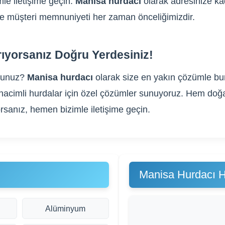
le iletişime geçin.
Manisa hurdacı
olarak adresinize kad
m ve müşteri memnuniyeti her zaman önceliğimizdir.
ıyorsanız Doğru Yerdesiniz!
sunuz?
Manisa hurdacı
olarak size en yakın çözümle bura
yük hacimli hurdalar için özel çözümler sunuyoruz. Hem do
rsanız, hemen bizimle iletişime geçin.
Manisa Hurdacı H
Alüminyum