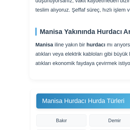
düşünüyorsanız, vakit kaybetmeden bizim
teslim alıyoruz. Şeffaf süreç, hızlı işle
Manisa Yakınında Hurdacı Ar
Manisa
iline yakın bir
hurdacı
mı arıyor
atıkları veya elektrik kabloları gibi bü
atıkları ekonomik faydaya çevirmek istiyo
Manisa Hurdacı Hurda Türleri
Bakır
Demir