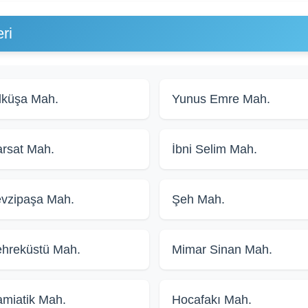
ri
lküşa Mah.
Yunus Emre Mah.
rsat Mah.
İbni Selim Mah.
vzipaşa Mah.
Şeh Mah.
hreküstü Mah.
Mimar Sinan Mah.
miatik Mah.
Hocafakı Mah.