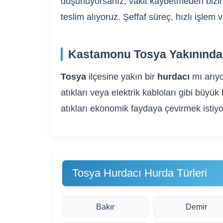
düşünüyorsanız, vakit kaybetmeden bizim
teslim alıyoruz. Şeffaf süreç, hızlı işle
Kastamonu Tosya Yakınında 
Tosya
ilçesine yakın bir
hurdacı
mı arıy
atıkları veya elektrik kabloları gibi bü
atıkları ekonomik faydaya çevirmek istiyo
Tosya Hurdacı Hurda Türleri
Bakır
Demir