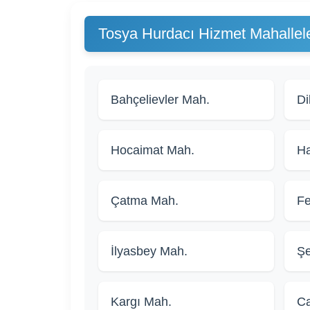
Tosya Hurdacı Hizmet Mahallele
Bahçelievler Mah.
Di
Hocaimat Mah.
Ha
Çatma Mah.
Fe
İlyasbey Mah.
Şe
Kargı Mah.
Ca