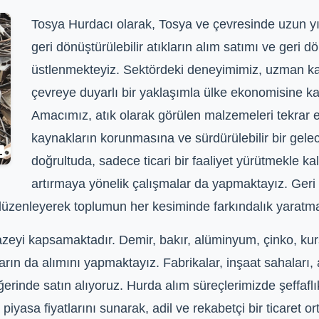
Tosya Hurdacı olarak, Tosya ve çevresinde uzun yıll
geri dönüştürülebilir atıkların alım satımı ve geri
üstlenmekteyiz. Sektördeki deneyimimiz, uzman ka
çevreye duyarlı bir yaklaşımla ülke ekonomisine k
Amacımız, atık olarak görülen malzemeleri tekrar
kaynakların korunmasına ve sürdürülebilir bir gele
doğrultuda, sadece ticari bir faaliyet yürütmekle k
artırmaya yönelik çalışmalar da yapmaktayız. Ge
düzenleyerek toplumun her kesiminde farkındalık yaratm
eyi kapsamaktadır. Demir, bakır, alüminyum, çinko, kurş
kların da alımını yapmaktayız. Fabrikalar, inşaat sahaları, 
erinde satın alıyoruz. Hurda alım süreçlerimizde şeffaflık
piyasa fiyatlarını sunarak, adil ve rekabetçi bir ticaret 