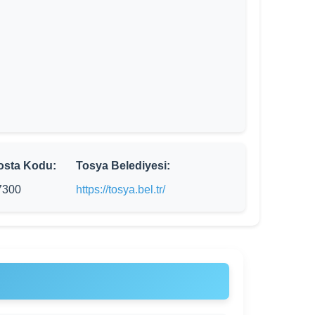
osta Kodu:
Tosya Belediyesi:
7300
https://tosya.bel.tr/