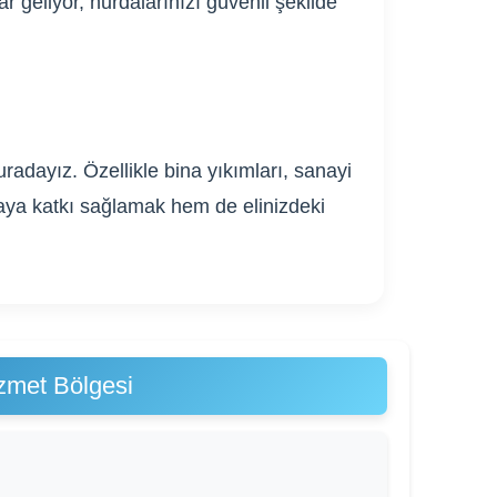
r geliyor, hurdalarınızı güvenli şekilde
adayız. Özellikle bina yıkımları, sanayi
ğaya katkı sağlamak hem de elinizdeki
zmet Bölgesi