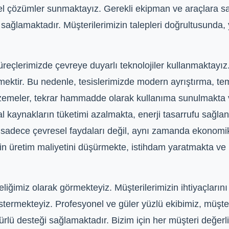
l çözümler sunmaktayız. Gerekli ekipman ve araçlara sa
nı sağlamaktadır. Müşterilerimizin talepleri doğrultusund
reçlerimizde çevreye duyarlı teknolojiler kullanmaktayı
irmektir. Bu nedenle, tesislerimizde modern ayrıştırma, t
zemeler, tekrar hammadde olarak kullanıma sunulmakta v
l kaynakların tüketimi azalmakta, enerji tasarrufu sağla
sadece çevresel faydaları değil, aynı zamanda ekonomik
in üretim maliyetini düşürmekte, istihdam yaratmakta ve
iğimiz olarak görmekteyiz. Müşterilerimizin ihtiyaçları
termekteyiz. Profesyonel ve güler yüzlü ekibimiz, müşteri
ürlü desteği sağlamaktadır. Bizim için her müşteri değerlid