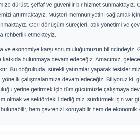
ize dürüst, şeffaf ve güvenilir bir hizmet sunmaktayız. Ger
temizi artırmaktayız. Müşteri memnuniyetini sağlamak içi
nmaktayız. Geri dönüşüm süreçleri, atık yönetimi ve çe
a rehberlik etmekteyiz.
ma ve ekonomiye karşı sorumluluğumuzun bilincindeyiz. 
ceğe katkıda bulunmaya devam edeceğiz. Amacımız, gelecek
ır. Bu doğrultuda, sürekli yatırımlar yaparak tesislerimi
ya yönelik çalışmalarımıza devam edeceğiz. Biliyoruz ki, 
uluğu yerine getirmek için tüm gücümüzle çalışmaya de
im olmak ve sektördeki liderliğimizi sürdürmek için var g
ulunabilir, hem çevrenizi koruyabilir hem de ekonomik k