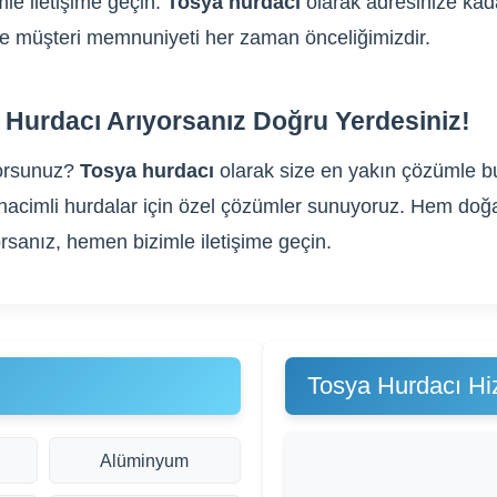
le iletişime geçin.
Tosya hurdacı
olarak adresinize kada
m ve müşteri memnuniyeti her zaman önceliğimizdir.
Hurdacı Arıyorsanız Doğru Yerdesiniz!
orsunuz?
Tosya hurdacı
olarak size en yakın çözümle bur
yük hacimli hurdalar için özel çözümler sunuyoruz. Hem do
rsanız, hemen bizimle iletişime geçin.
Tosya Hurdacı Hi
Alüminyum