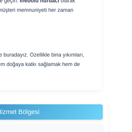
me geçin.
İnebolu hurdacı
olarak
ve müşteri memnuniyeti her zaman
 buradayız. Özellikle bina yıkımları,
. Hem doğaya katkı sağlamak hem de
Hizmet Bölgesi