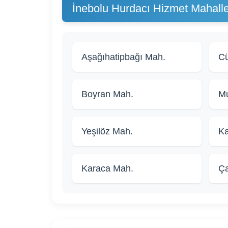
İnebolu Hurdacı Hizmet Mahalle
Aşağıhatipbağı Mah.
Cü
Boyran Mah.
M
Yeşilöz Mah.
Ka
Karaca Mah.
Ça