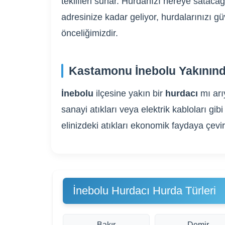
teklifleri sunar. Hurdanızı nereye sataca
adresinize kadar geliyor, hurdalarınızı g
önceliğimizdir.
Kastamonu İnebolu Yakınınd
İnebolu
ilçesine yakın bir
hurdacı
mı ar
sanayi atıkları veya elektrik kabloları 
elinizdeki atıkları ekonomik faydaya çevi
İnebolu Hurdacı Hurda Türleri
Bakır
Demir