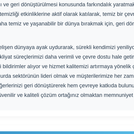
ı ve geri dönüştürülmesi konusunda farkındalık yaratmak iç
izliği etkinliklerine aktif olarak katılarak, temiz bir ç
 daha temiz ve yaşanabilir bir dünya bırakmak için, geri
lişen dünyaya ayak uydurarak, sürekli kendimizi yeniliyo
liyat süreçlerimizi daha verimli ve çevre dostu hale geti
i bildirimler alıyor ve hizmet kalitemizi artırmaya yöneli
rda sektörünün lideri olmak ve müşterilerimize her zama
 değerlerinizi geri dönüştürerek hem çevreye katkıda bulu
venilir ve kaliteli çözüm ortağınız olmaktan memnuniyet