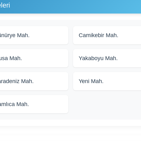
leri
nürye Mah.
Camikebir Mah.
usa Mah.
Yakaboyu Mah.
radeniz Mah.
Yeni Mah.
mlıca Mah.