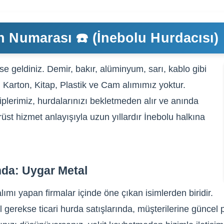
n Numarası ☎️ (İnebolu Hurdacısı)
e geldiniz. Demir, bakır, alüminyum, sarı, kablo gibi
, Karton, Kitap, Plastik ve Cam alımımız yoktur.
plerimiz, hurdalarınızı bekletmeden alır ve anında
rüst hizmet anlayışıyla uzun yıllardır İnebolu halkına
nda: Uygar Metal
lımı yapan firmalar içinde öne çıkan isimlerden biridir.
 gerekse ticari hurda satışlarında, müşterilerine güncel p