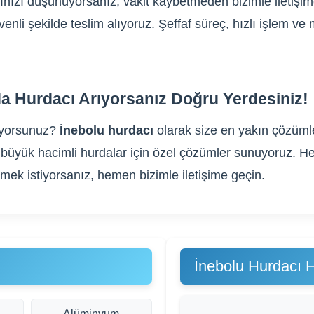
ğınızı düşünüyorsanız, vakit kaybetmeden bizimle iletişi
üvenli şekilde teslim alıyoruz. Şeffaf süreç, hızlı işlem 
a Hurdacı Arıyorsanız Doğru Yerdesiniz!
ıyorsunuz?
İnebolu hurdacı
olarak size en yakın çözümle
gibi büyük hacimli hurdalar için özel çözümler sunuyoruz
rmek istiyorsanız, hemen bizimle iletişime geçin.
İnebolu Hurdacı 
Alüminyum