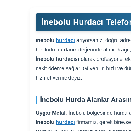
İnebolu Hurdacı Telefo
İnebolu
hurdacı
arıyorsanız, doğru adres
her türlü hurdanız değerinde alınır. Kağıt
İnebolu hurdacısı
olarak profesyonel eki
nakit ödeme sağlar. Güvenilir, hızlı ve dü
hizmet vermekteyiz.
İnebolu Hurda Alanlar Arası
Uygar Metal
, İnebolu bölgesinde hurda a
İnebolu
hurdacı
firmamız, gerek bireysel