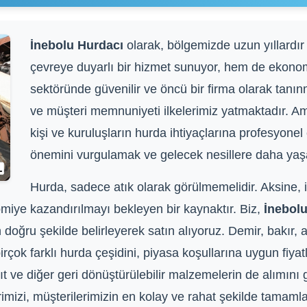
İnebolu Hurdacı
olarak, bölgemizde uzun yıllardır
çevreye duyarlı bir hizmet sunuyor, hem de ekono
sektöründe güvenilir ve öncü bir firma olarak tanın
ve müşteri memnuniyeti ilkelerimiz yatmaktadır. A
kişi ve kuruluşların hurda ihtiyaçlarına profesyon
önemini vurgulamak ve gelecek nesillere daha yaşan
Hurda, sadece atık olarak görülmemelidir. Aksine, i
iye kazandırılmayı bekleyen bir kaynaktır. Biz,
İnebol
 doğru şekilde belirleyerek satın alıyoruz. Demir, bakır, a
birçok farklı hurda çeşidini, piyasa koşullarına uygun fiy
ğıt ve diğer geri dönüştürülebilir malzemelerin de alımını
izi, müşterilerimizin en kolay ve rahat şekilde tamamlayab