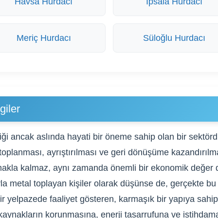
Havsa Hurdacı
İpsala Hurdacı
Meriç Hurdacı
Süloğlu Hurdacı
giler
iği ancak aslında hayati bir öneme sahip olan bir sektör
 toplanması, ayrıştırılması ve geri dönüşüme kazandırılmas
nmakla kalmaz, aynı zamanda önemli bir ekonomik değer de
a metal toplayan kişiler olarak düşünse de, gerçekte bu s
r yelpazede faaliyet gösteren, karmaşık bir yapıya sahipti
aynakların korunmasına, enerji tasarrufuna ve istihdama