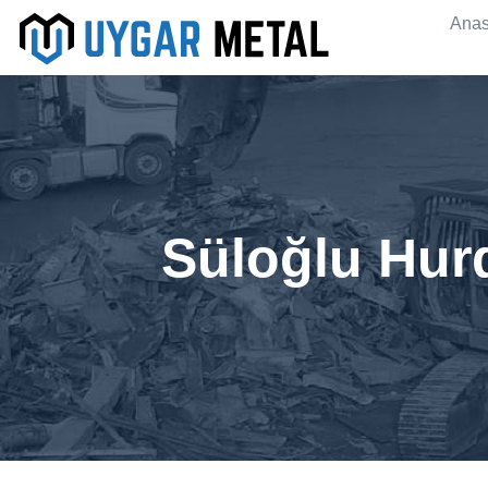
Anas
Süloğlu Hurd