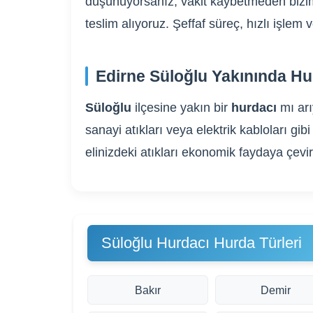
düşünüyorsanız, vakit kaybetmeden bizim
teslim alıyoruz. Şeffaf süreç, hızlı işle
Edirne Süloğlu Yakınında Hu
Süloğlu
ilçesine yakın bir
hurdacı
mı ar
sanayi atıkları veya elektrik kabloları 
elinizdeki atıkları ekonomik faydaya çevi
Süloğlu Hurdacı Hurda Türleri
Bakır
Demir