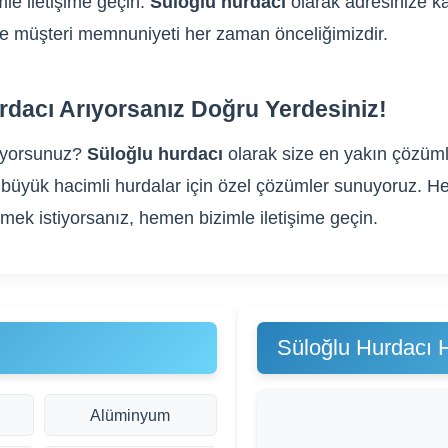
le iletişime geçin.
Süloğlu hurdacı
olarak adresinize ka
m ve müşteri memnuniyeti her zaman önceliğimizdir.
rdacı Arıyorsanız Doğru Yerdesiniz!
ıyorsunuz?
Süloğlu hurdacı
olarak size en yakın çözümle
gibi büyük hacimli hurdalar için özel çözümler sunuyoruz
rmek istiyorsanız, hemen bizimle iletişime geçin.
Süloğlu Hurdacı 
Alüminyum