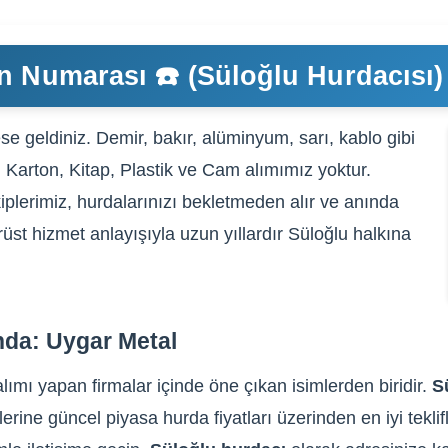
n Numarası ☎️ (Süloğlu Hurdacısı)
e geldiniz. Demir, bakır, alüminyum, sarı, kablo gibi
, Karton, Kitap, Plastik ve Cam alımımız yoktur.
iplerimiz, hurdalarınızı bekletmeden alır ve anında
rüst hizmet anlayışıyla uzun yıllardır Süloğlu halkına
nda: Uygar Metal
lımı yapan firmalar içinde öne çıkan isimlerden biridir.
S
lerine güncel piyasa hurda fiyatları üzerinden en iyi tekli