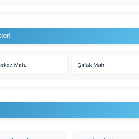
leri
rkez Mah.
Şafak Mah.