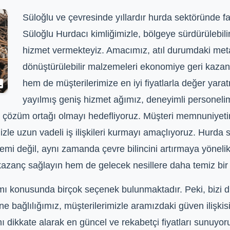
Süloğlu ve çevresinde yıllardır hurda sektöründe faa
Süloğlu Hurdacı kimliğimizle, bölgeye sürdürülebili
hizmet vermekteyiz. Amacımız, atıl durumdaki metal,
dönüştürülebilir malzemeleri ekonomiye geri kaza
hem de müşterilerimize en iyi fiyatlarla değer yara
yayılmış geniş hizmet ağımız, deneyimli personeli
ir çözüm ortağı olmayı hedefliyoruz. Müşteri memnuniyet
imizle uzun vadeli iş ilişkileri kurmayı amaçlıyoruz. Hurda 
emi değil, aynı zamanda çevre bilincini artırmaya yönelik
kazanç sağlayın hem de gelecek nesillere daha temiz bir
ı konusunda birçok seçenek bulunmaktadır. Peki, bizi diğ
rine bağlılığımız, müşterilerimizle aramızdaki güven ilişki
ı dikkate alarak en güncel ve rekabetçi fiyatları sunuyor