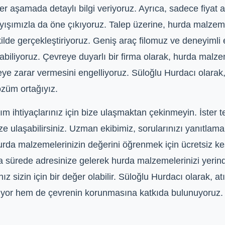
 her aşamada detaylı bilgi veriyoruz. Ayrıca, sadece fiyat
yışımızla da öne çıkıyoruz. Talep üzerine, hurda malzeme
kilde gerçekleştiriyoruz. Geniş araç filomuz ve deneyimli
laşabiliyoruz. Çevreye duyarlı bir firma olarak, hurda malz
ye zarar vermesini engelliyoruz. Süloğlu Hurdacı olarak,
özüm ortağıyız.
m ihtiyaçlarınız için bize ulaşmaktan çekinmeyin. İster te
ze ulaşabilirsiniz. Uzman ekibimiz, sorularınızı yanıtla
a malzemelerinizin değerini öğrenmek için ücretsiz keşi
a sürede adresinize gelerek hurda malzemelerinizi yerind
ız sizin için bir değer olabilir. Süloğlu Hurdacı olarak, atık
ıyor hem de çevrenin korunmasına katkıda bulunuyoruz.