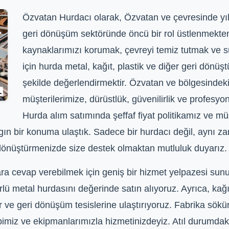
Özvatan Hurdacı olarak, Özvatan ve çevresinde yıll
geri dönüşüm sektöründe öncü bir rol üstlenmekt
kaynaklarımızı korumak, çevreyi temiz tutmak ve sü
için hurda metal, kağıt, plastik ve diğer geri dönüşt
şekilde değerlendirmektir. Özvatan ve bölgesindek
müşterilerimize, dürüstlük, güvenilirlik ve profesyone
Hurda alım satımında şeffaf fiyat politikamız ve m
ın bir konuma ulaştık. Sadece bir hurdacı değil, aynı z
a dönüştürmenizde size destek olmaktan mutluluk duyarız.
lara cevap verebilmek için geniş bir hizmet yelpazesi sun
ürlü metal hurdasını değerinde satın alıyoruz. Ayrıca, kağıt
yor ve geri dönüşüm tesislerine ulaştırıyoruz. Fabrika sö
imiz ve ekipmanlarımızla hizmetinizdeyiz. Atıl durumdaki 