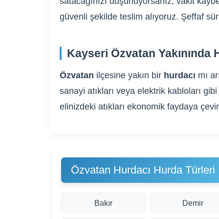
satacağınızı düşünüyorsanız, vakit kaybe
güvenli şekilde teslim alıyoruz. Şeffaf s
Kayseri Özvatan Yakınında H
Özvatan
ilçesine yakın bir
hurdacı
mı ar
sanayi atıkları veya elektrik kabloları 
elinizdeki atıkları ekonomik faydaya çevi
Özvatan Hurdacı Hurda Türleri
Bakır
Demir