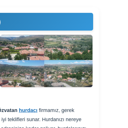
)
Özvatan
hurdacı
firmamız, gerek
iyi teklifleri sunar. Hurdanızı nereye