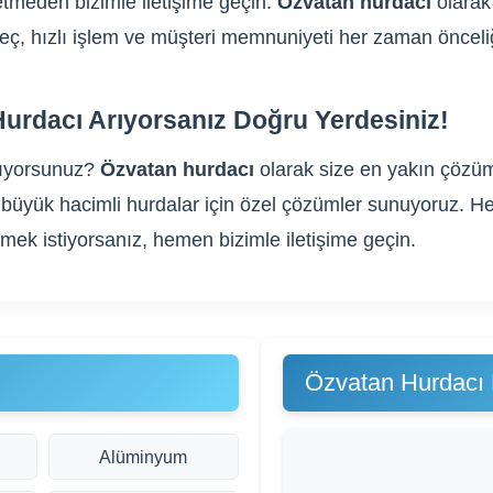
tmeden bizimle iletişime geçin.
Özvatan hurdacı
olarak 
üreç, hızlı işlem ve müşteri memnuniyeti her zaman önceli
urdacı Arıyorsanız Doğru Yerdesiniz!
ıyorsunuz?
Özvatan hurdacı
olarak size en yakın çözüml
gibi büyük hacimli hurdalar için özel çözümler sunuyoruz
rmek istiyorsanız, hemen bizimle iletişime geçin.
Özvatan Hurdacı 
Alüminyum