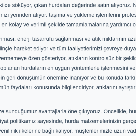
ekilde söküyor, çıkan hurdaları değerinde satın alıyoruz.
nizi yerinden alıyor, taşıma ve yükleme işlemlerini prof
 en kolay ve verimli şekilde tamamlamalarına yardımcı o
ması, enerji tasarrufu sağlanması ve atık miktarının az
linçle hareket ediyor ve tüm faaliyetlerimizi çevreye duya
ermemeye özen gösteriyor, atıkların kontrolsüz bir şekil
, toplanan hurdaların en uygun yöntemlerle işlenmesini v
 için geri dönüşümün önemine inanıyor ve bu konuda farkın
mün faydaları konusunda bilgilendiriyor, atıklarını ayrışt
ze sunduğumuz avantajlarla öne çıkıyoruz. Öncelikle, hu
 fiyat politikamız sayesinde, hurda malzemelerinizin gerçe
lirlik ilkelerine bağlı kalıyor, müşterilerimizle uzun vadel