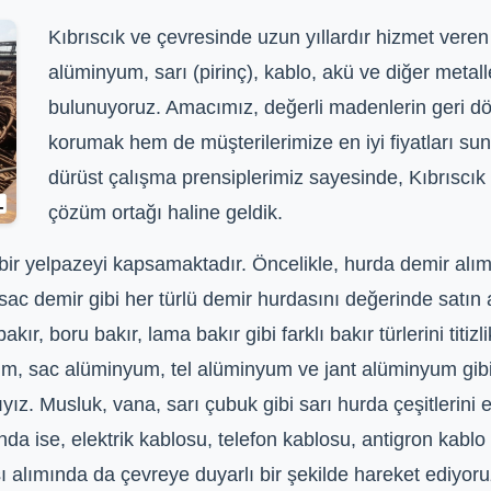
Kıbrıscık ve çevresinde uzun yıllardır hizmet veren 
alüminyum, sarı (pirinç), kablo, akü ve diğer meta
bulunuyoruz. Amacımız, değerli madenlerin geri 
korumak hem de müşterilerimize en iyi fiyatları su
dürüst çalışma prensiplerimiz sayesinde, Kıbrıscık 
çözüm ortağı haline geldik.
r yelpazeyi kapsamaktadır. Öncelikle, hurda demir alımı
 sac demir gibi her türlü demir hurdasını değerinde satın
kır, boru bakır, lama bakır gibi farklı bakır türlerini titi
m, sac alüminyum, tel alüminyum ve jant alüminyum gibi ç
ıyız. Musluk, vana, sarı çubuk gibi sarı hurda çeşitlerini 
a ise, elektrik kablosu, telefon kablosu, antigron kablo gi
lımında da çevreye duyarlı bir şekilde hareket ediyoruz 