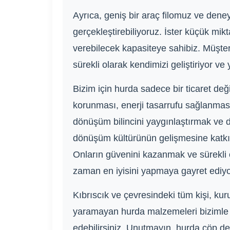
Ayrıca, geniş bir araç filomuz ve deneyi
gerçekleştirebiliyoruz. İster küçük mik
verebilecek kapasiteye sahibiz. Müşter
sürekli olarak kendimizi geliştiriyor v
Bizim için hurda sadece bir ticaret de
korunması, enerji tasarrufu sağlanması 
dönüşüm bilincini yaygınlaştırmak ve d
dönüşüm kültürünün gelişmesine katkıd
Onların güvenini kazanmak ve sürekli 
zaman en iyisini yapmaya gayret ediyo
Kıbrıscık ve çevresindeki tüm kişi, ku
yaramayan hurda malzemeleri bizimle il
edebilirsiniz. Unutmayın, hurda çöp değ