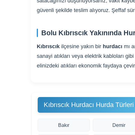
satacağınızı düşünüyorsanız, vakit kaybe
güvenli şekilde teslim alıyoruz. Şeffaf s
Bolu Kıbrıscık Yakınında Hu
Kıbrıscık
ilçesine yakın bir
hurdacı
mı a
sanayi atıkları veya elektrik kabloları 
elinizdeki atıkları ekonomik faydaya çevi
Kıbrıscık Hurdacı Hurda Türleri
Bakır
Demir