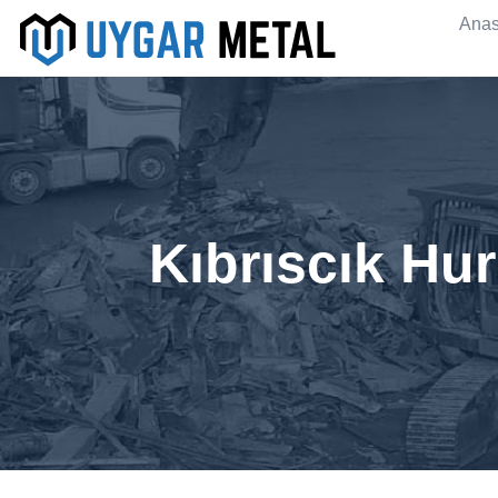
Anas
Kıbrıscık Hu