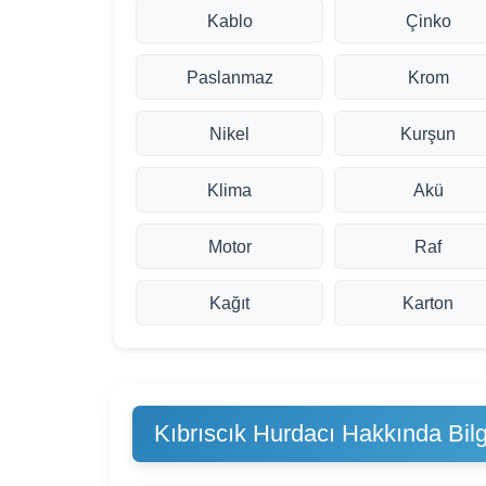
Kablo
Çinko
Paslanmaz
Krom
Nikel
Kurşun
Klima
Akü
Motor
Raf
Kağıt
Karton
Kıbrıscık Hurdacı Hakkında Bilg