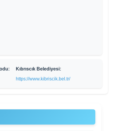
odu:
Kıbrıscık Belediyesi:
https://www.kibriscik.bel.tr/