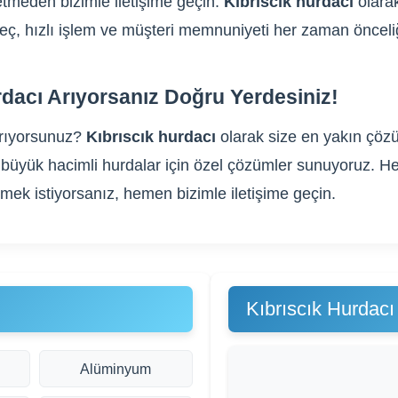
tmeden bizimle iletişime geçin.
Kıbrıscık hurdacı
olarak
üreç, hızlı işlem ve müşteri memnuniyeti her zaman önceli
rdacı Arıyorsanız Doğru Yerdesiniz!
rıyorsunuz?
Kıbrıscık hurdacı
olarak size en yakın çözü
gibi büyük hacimli hurdalar için özel çözümler sunuyoruz
rmek istiyorsanız, hemen bizimle iletişime geçin.
Kıbrıscık Hurdacı
Alüminyum