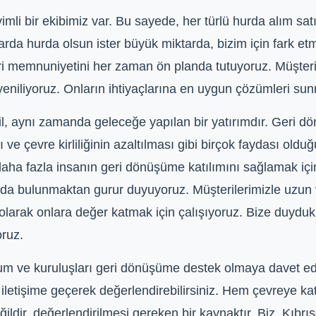
mli bir ekibimiz var. Bu sayede, her türlü hurda alım satı
tarda hurda olsun ister büyük miktarda, bizim için fark et
i memnuniyetini her zaman ön planda tutuyoruz. Müşterile
e yeniliyoruz. Onların ihtiyaçlarına en uygun çözümleri su
ğil, aynı zamanda geleceğe yapılan bir yatırımdır. Geri 
ve çevre kirliliğinin azaltılması gibi birçok faydası oldu
aha fazla insanın geri dönüşüme katılımını sağlamak için 
a bulunmaktan gurur duyuyoruz. Müşterilerimizle uzun vad
olarak onlara değer katmak için çalışıyoruz. Bize duydu
ruz.
rum ve kuruluşları geri dönüşüme destek olmaya davet ed
etişime geçerek değerlendirebilirsiniz. Hem çevreye kat
ildir, değerlendirilmesi gereken bir kaynaktır. Biz, Kıbrı