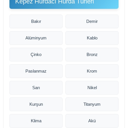
Kepez Hurdacı Hurda Türleri
Bakır
Demir
Alüminyum
Kablo
Çinko
Bronz
Paslanmaz
Krom
Sarı
Nikel
Kurşun
Titanyum
Klima
Akü