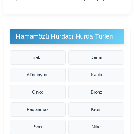
Hamamözü Hurdacı Hurda Türleri
Bakır
Demir
Alüminyum
Kablo
Çinko
Bronz
Paslanmaz
Krom
Sarı
Nikel