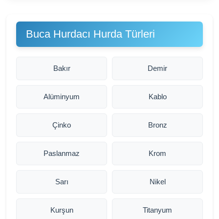
Buca Hurdacı Hurda Türleri
Bakır
Demir
Alüminyum
Kablo
Çinko
Bronz
Paslanmaz
Krom
Sarı
Nikel
Kurşun
Titanyum