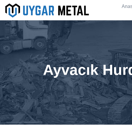
Anas
Ayvacık Hurd