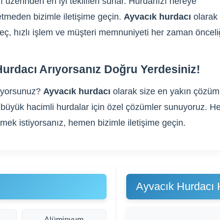
ı üzerinden en iyi teklifleri sunar. Hurdanızı nereye
tmeden bizimle iletişime geçin.
Ayvacık hurdacı
olarak 
üreç, hızlı işlem ve müşteri memnuniyeti her zaman önceli
urdacı Arıyorsanız Doğru Yerdesiniz!
ıyorsunuz?
Ayvacık hurdacı
olarak size en yakın çözümle
gibi büyük hacimli hurdalar için özel çözümler sunuyoruz
rmek istiyorsanız, hemen bizimle iletişime geçin.
Ayvacık Hurdacı 
Alüminyum