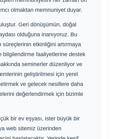
 Müşteri memnuniyetini her zaman ön
rdımcı olmaktan memnuniyet duyar.
ruluştur. Geri dönüşümün, doğal
 faydası olduğuna inanıyoruz. Bu
süreçlerinin etkinliğini artırmaya
 bilgilendirme faaliyetlerine destek
hakkında seminerler düzenliyor ve
mlerinin geliştirilmesi için yerel
 getirmek ve gelecek nesillere daha
lerini değerlendirmek için bizimle
çük bir ev eşyası, ister büyük bir
veya web sitemiz üzerinden
cini başlatacaktır. Yerinde keşif