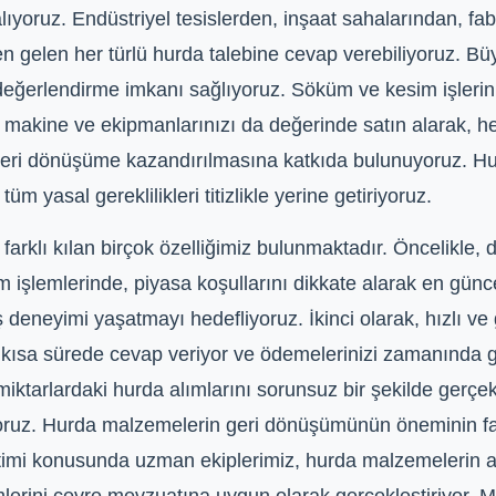
lıyoruz. Endüstriyel tesislerden, inşaat sahalarından, fab
n gelen her türlü hurda talebine cevap verebiliyoruz. Büy
e değerlendirme imkanı sağlıyoruz. Söküm ve kesim işlerini
 makine ve ekipmanlarınızı da değerinde satın alarak, hem
eri dönüşüme kazandırılmasına katkıda bulunuyoruz. Hur
 yasal gereklilikleri titizlikle yerine getiriyoruz.
farklı kılan birçok özelliğimiz bulunmaktadır. Öncelikle, d
 işlemlerinde, piyasa koşullarını dikkate alarak en günce
ş deneyimi yaşatmayı hedefliyoruz. İkinci olarak, hızlı ve
n kısa sürede cevap veriyor ve ödemelerinizi zamanında g
iktarlardaki hurda alımlarını sorunsuz bir şekilde gerçek
yoruz. Hurda malzemelerin geri dönüşümünün öneminin fa
imi konusunda uzman ekiplerimiz, hurda malzemelerin ay