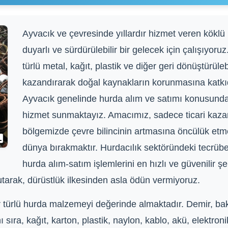
Ayvacık ve çevresinde yıllardır hizmet veren köklü 
duyarlı ve sürdürülebilir bir gelecek için çalışıyor
türlü metal, kağıt, plastik ve diğer geri dönüştürü
kazandırarak doğal kaynakların korunmasına katkı
Ayvacık genelinde hurda alım ve satımı konusunda g
hizmet sunmaktayız. Amacımız, sadece ticari kaz
bölgemizde çevre bilincinin artmasına öncülük etme
dünya bırakmaktır. Hurdacılık sektöründeki tecrüb
hurda alım-satım işlemlerini en hızlı ve güvenilir şe
arak, dürüstlük ilkesinden asla ödün vermiyoruz.
türlü hurda malzemeyi değerinde almaktadır. Demir, bakı
sıra, kağıt, karton, plastik, naylon, kablo, akü, elektronik