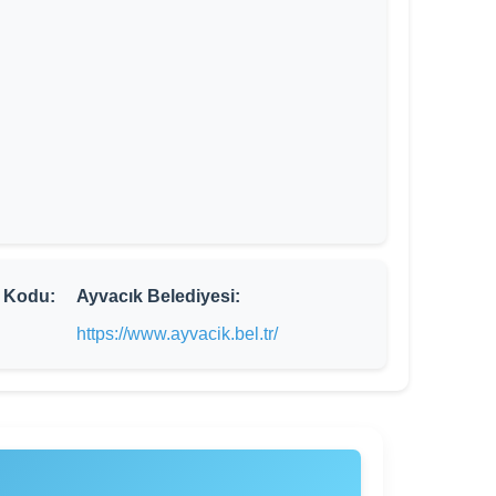
 Kodu:
Ayvacık Belediyesi:
0
https://www.ayvacik.bel.tr/