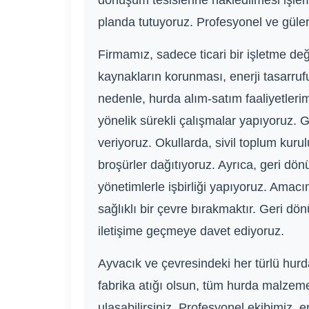
dönüşüm tesislerine nakledilmesi işle
planda tutuyoruz. Profesyonel ve güle
Firmamız, sadece ticari bir işletme de
kaynakların korunması, enerji tasarruf
nedenle, hurda alım-satım faaliyetlerim
yönelik sürekli çalışmalar yapıyoruz. G
veriyoruz. Okullarda, sivil toplum ku
broşürler dağıtıyoruz. Ayrıca, geri dönü
yönetimlerle işbirliği yapıyoruz. Amacı
sağlıklı bir çevre bırakmaktır. Geri d
iletişime geçmeye davet ediyoruz.
Ayvacık ve çevresindeki her türlü hurda 
fabrika atığı olsun, tüm hurda malzeme
ulaşabilirsiniz. Profesyonel ekibimiz, 