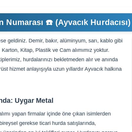
n Numarası ☎️ (Ayvacık Hurdacısı)
e geldiniz. Demir, bakır, alüminyum, sarı, kablo gibi
, Karton, Kitap, Plastik ve Cam alımımız yoktur.
iplerimiz, hurdalarınızı bekletmeden alır ve anında
rüst hizmet anlayışıyla uzun yıllardır Ayvacık halkına
nda: Uygar Metal
lımı yapan firmalar içinde öne çıkan isimlerden
ireysel gerekse ticari hurda satışlarında,