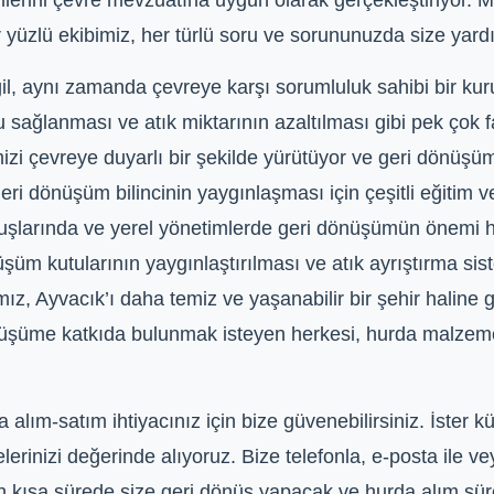
mlerini çevre mevzuatına uygun olarak gerçekleştiriyor.
r yüzlü ekibimiz, her türlü soru ve sorununuzda size ya
ğil, aynı zamanda çevreye karşı sorumluluk sahibi bir ku
u sağlanması ve atık miktarının azaltılması gibi pek çok
izi çevreye duyarlı bir şekilde yürütüyor ve geri dönüşüm 
eri dönüşüm bilincinin yaygınlaşması için çeşitli eğitim ve
ruluşlarında ve yerel yönetimlerde geri dönüşümün önemi 
şüm kutularının yaygınlaştırılması ve atık ayrıştırma siste
mız, Ayvacık’ı daha temiz ve yaşanabilir bir şehir haline
önüşüme katkıda bulunmak isteyen herkesi, hurda malzeme
alım-satım ihtiyacınız için bize güvenebilirsiniz. İster kü
lerinizi değerinde alıyoruz. Bize telefonla, e-posta ile 
en kısa sürede size geri dönüş yapacak ve hurda alım süre