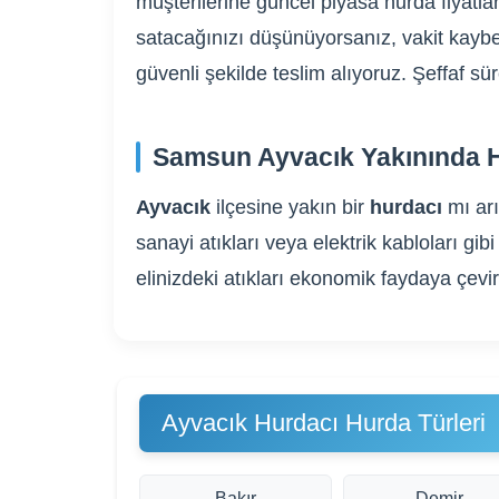
müşterilerine güncel piyasa hurda fiyatlar
satacağınızı düşünüyorsanız, vakit kaybe
güvenli şekilde teslim alıyoruz. Şeffaf s
Samsun Ayvacık Yakınında H
Ayvacık
ilçesine yakın bir
hurdacı
mı ar
sanayi atıkları veya elektrik kabloları 
elinizdeki atıkları ekonomik faydaya çevi
Ayvacık Hurdacı Hurda Türleri
Bakır
Demir