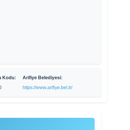
a Kodu:
Arifiye Belediyesi:
0
https://www.arifiye.bel.tr/