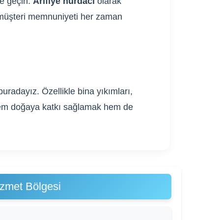
me geçin.
Arifiye hurdacı
olarak
ve müşteri memnuniyeti her zaman
uradayız. Özellikle bina yıkımları,
. Hem doğaya katkı sağlamak hem de
izmet Bölgesi