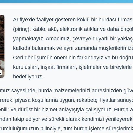
Arifiye’de faaliyet gösteren köklü bir hurdacı firmas
(pirinç), kablo, akü, elektronik atıklar ve daha birç
yapmaktayız. Amacımız, çevreye duyarlı bir yakla
katkıda bulunmak ve aynı zamanda müşterilerimize e
Geri dönüşümün öneminin farkındayız ve bu doğrult
kuruluşları, inşaat firmaları, işletmeler ve bireylerl
hedefliyoruz.
omuz sayesinde, hurda malzemelerinizi adresinizden güveni
ştirerek, piyasa koşullarına uygun, rekabetçi fiyatlar sun
ilir ve dürüst bir hizmet anlayışıyla çalışıyoruz. Hurda a
ndan takip ediyor ve sürekli olarak kendimizi yenileyerek 
umluluğumuzun bilinciyle, tüm hurda işleme süreçlerimi