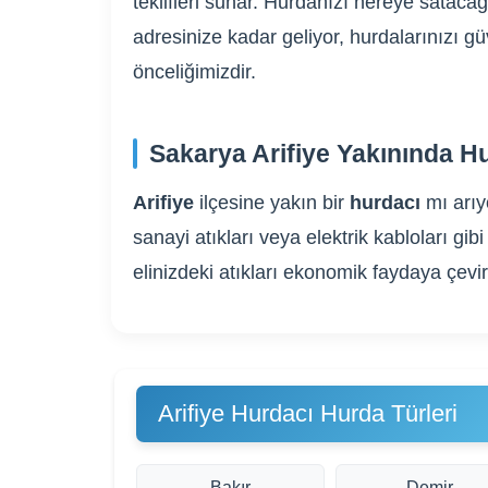
teklifleri sunar. Hurdanızı nereye sataca
adresinize kadar geliyor, hurdalarınızı g
önceliğimizdir.
Sakarya Arifiye Yakınında H
Arifiye
ilçesine yakın bir
hurdacı
mı arı
sanayi atıkları veya elektrik kabloları 
elinizdeki atıkları ekonomik faydaya çevi
Arifiye Hurdacı Hurda Türleri
Bakır
Demir