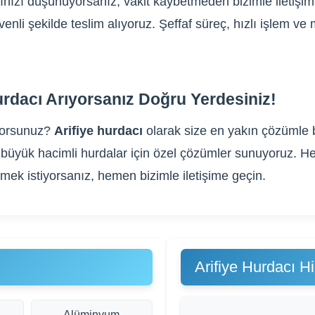
ğınızı düşünüyorsanız, vakit kaybetmeden bizimle iletişi
üvenli şekilde teslim alıyoruz. Şeffaf süreç, hızlı işlem 
urdacı Arıyorsanız Doğru Yerdesiniz!
yorsunuz?
Arifiye hurdacı
olarak size en yakın çözümle b
gibi büyük hacimli hurdalar için özel çözümler sunuyoruz
rmek istiyorsanız, hemen bizimle iletişime geçin.
Arifiye Hurdacı H
Alüminyum