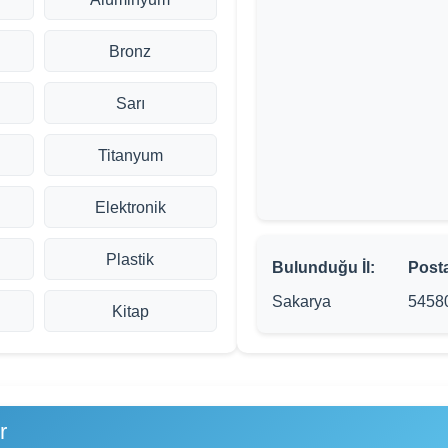
Bronz
Sarı
Titanyum
Elektronik
Plastik
Bulunduğu İl:
Post
Sakarya
5458
Kitap
r