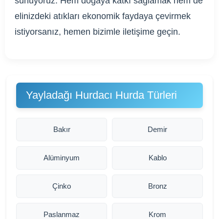
sunuyoruz. Hem doğaya katkı sağlamak hem de
elinizdeki atıkları ekonomik faydaya çevirmek
istiyorsanız, hemen bizimle iletişime geçin.
Yayladağı Hurdacı Hurda Türleri
Bakır
Demir
Alüminyum
Kablo
Çinko
Bronz
Paslanmaz
Krom