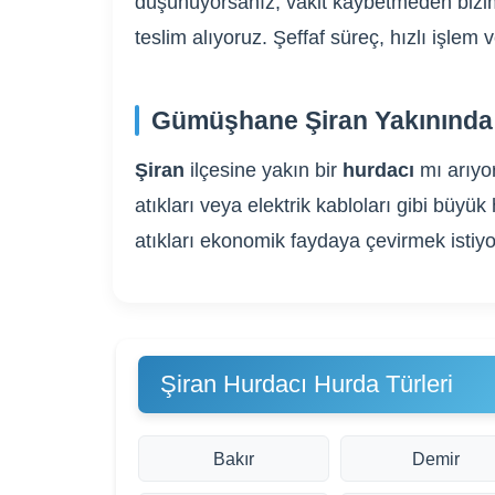
düşünüyorsanız, vakit kaybetmeden bizim
teslim alıyoruz. Şeffaf süreç, hızlı işle
Gümüşhane Şiran Yakınında 
Şiran
ilçesine yakın bir
hurdacı
mı arıy
atıkları veya elektrik kabloları gibi bü
atıkları ekonomik faydaya çevirmek istiyo
Şiran Hurdacı Hurda Türleri
Bakır
Demir