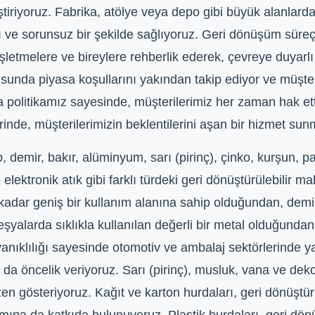
eştiriyoruz. Fabrika, atölye veya depo gibi büyük alanlar
lı ve sorunsuz bir şekilde sağlıyoruz. Geri dönüşüm süreç
letmelere ve bireylere rehberlik ederek, çevreye duyar
usunda piyasa koşullarını yakından takip ediyor ve müşte
ma politikamız sayesinde, müşterilerimiz her zaman hak et
erinde, müşterilerimizin beklentilerini aşan bir hizmet sun
, demir, bakır, alüminyum, sarı (pirinç), çinko, kurşun, p
e elektronik atık gibi farklı türdeki geri dönüştürülebilir
kadar geniş bir kullanım alanına sahip olduğundan, demi
 eşyalarda sıklıkla kullanılan değerli bir metal olduğundan,
yanıklılığı sayesinde otomotiv ve ambalaj sektörlerinde ya
 öncelik veriyoruz. Sarı (pirinç), musluk, vana ve dekor
n gösteriyoruz. Kağıt ve karton hurdaları, geri dönüştür