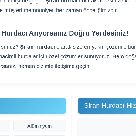
le iletişime geçin.
Şiran hurdacı
olarak adresinize kadar
m ve müşteri memnuniyeti her zaman önceliğimizdir.
Hurdacı Arıyorsanız Doğru Yerdesiniz!
orsunuz?
Şiran hurdacı
olarak size en yakın çözümle bura
yük hacimli hurdalar için özel çözümler sunuyoruz. Hem do
rsanız, hemen bizimle iletişime geçin.
Şiran Hurdacı Hi
Alüminyum