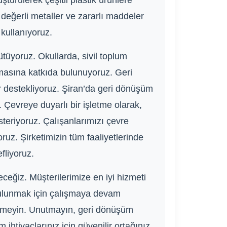
türülerek çeşitli plastik ürünlere
i değerli metaller ve zararlı maddeler
 kullanıyoruz.
tüyoruz. Okullarda, sivil toplum
tmasına katkıda bulunuyoruz. Geri
ler destekliyoruz. Şiran’da geri dönüşüm
z. Çevreye duyarlı bir işletme olarak,
teriyoruz. Çalışanlarımızı çevre
uz. Şirketimizin tüm faaliyetlerinde
fliyoruz.
ğiz. Müşterilerimize en iyi hizmeti
 bulunmak için çalışmaya devam
ekinmeyin. Unutmayın, geri dönüşüm
 ihtiyaçlarınız için güvenilir ortağınız