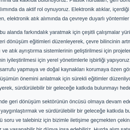
mına da katkıda bulunuyoruz. Plastik hurdaları, geri dönüş
ımında da aktif rol oynuyoruz. Elektronik atıklar, içerdiğ
en, elektronik atık alımında da çevreye duyarlı yöntemler
alanda farkındalık yaratmak için çeşitli çalışmalar yürü
eri dönüşüm eğitimleri düzenleyerek, çevre bilincinin ar
ve atık ayrıştırma sistemlerinin geliştirilmesi için proje
in iyileştirilmesi için yerel yönetimlerle işbirliği yapıyoru
 tasarrufu yapmaya ve doğal kaynakları korumaya özen gös
şümün önemini anlatmak için sürekli eğitimler düzenliyor
rek, sürdürülebilir bir geleceğe katkıda bulunmayı hede
inde geri dönüşüm sektörünün öncüsü olmaya devam edece
yaygınlaştırmak ve sürdürülebilir bir geleceğe katkıda
rlü soru ve talebiniz için bizimle iletişime geçmekten ç
 ve yaşanabilir bir dünya inşa edebiliriz. Hurda alım satım