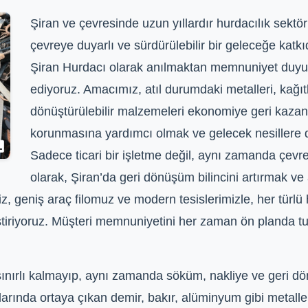
Şiran ve çevresinde uzun yıllardır hurdacılık sektör
çevreye duyarlı ve sürdürülebilir bir geleceğe kat
Şiran Hurdacı olarak anılmaktan memnuniyet duyuyo
ediyoruz. Amacımız, atıl durumdaki metalleri, kağıtla
dönüştürülebilir malzemeleri ekonomiye geri kazan
korunmasına yardımcı olmak ve gelecek nesillere d
Sadece ticari bir işletme değil, aynı zamanda çevre
olarak, Şiran’da geri dönüşüm bilincini artırmak ve a
, geniş araç filomuz ve modern tesislerimizle, her türlü 
eştiriyoruz. Müşteri memnuniyetini her zaman ön planda tut
sınırlı kalmayıp, aynı zamanda söküm, nakliye ve geri dö
larında ortaya çıkan demir, bakır, alüminyum gibi metall