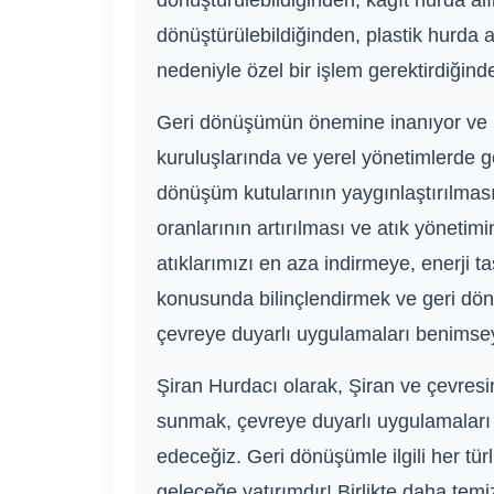
dönüştürülebildiğinden, kağıt hurda alı
dönüştürülebildiğinden, plastik hurda al
nedeniyle özel bir işlem gerektirdiğind
Geri dönüşümün önemine inanıyor ve bu 
kuruluşlarında ve yerel yönetimlerde g
dönüşüm kutularının yaygınlaştırılması 
oranlarının artırılması ve atık yönetimin
atıklarımızı en aza indirmeye, enerji
konusunda bilinçlendirmek ve geri dönü
çevreye duyarlı uygulamaları benimseye
Şiran Hurdacı olarak, Şiran ve çevres
sunmak, çevreye duyarlı uygulamaları 
edeceğiz. Geri dönüşümle ilgili her tü
geleceğe yatırımdır! Birlikte daha temiz