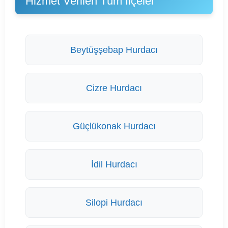
Hizmet Verilen Tüm İlçeler
Beytüşşebap Hurdacı
Cizre Hurdacı
Güçlükonak Hurdacı
İdil Hurdacı
Silopi Hurdacı