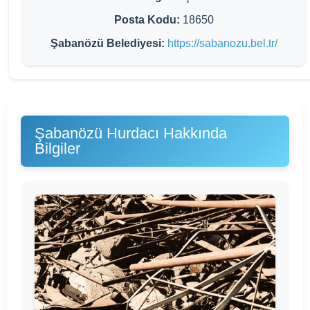
Posta Kodu:
18650
Şabanözü Belediyesi:
https://sabanozu.bel.tr/
Şabanözü Hurdacı Hakkında
Bilgiler