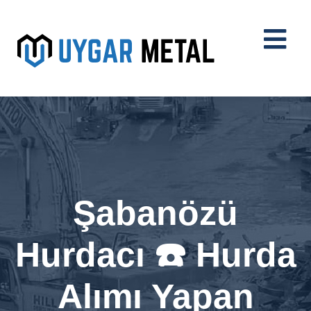
Şabanözü
Hurdacı ☎️ Hurda
Alımı Yapan