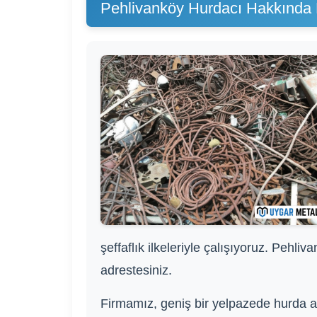
Pehlivanköy Hurdacı Hakkında B
şeffaflık ilkeleriyle çalışıyoruz. Pehli
adrestesiniz.
Firmamız, geniş bir yelpazede hurda al