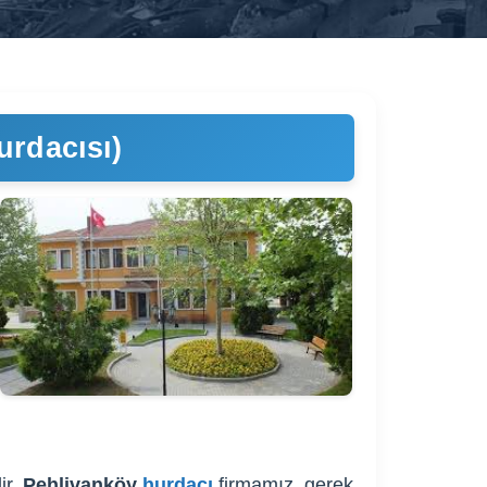
urdacısı)
ir.
Pehlivanköy
hurdacı
firmamız, gerek