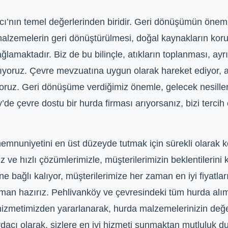
cı’nın temel değerlerinden biridir. Geri dönüşümün önemi
alzemelerin geri dönüştürülmesi, doğal kaynakların koru
sağlamaktadır. Biz de bu bilinçle, atıkların toplanması, ay
alışıyoruz. Çevre mevzuatına uygun olarak hareket ediyor, 
yoruz. Geri dönüşüme verdiğimiz önemle, gelecek nesille
’de çevre dostu bir hurda firması arıyorsanız, bizi terci
mnuniyetini en üst düzeyde tutmak için sürekli olarak ke
z ve hızlı çözümlerimizle, müşterilerimizin beklentilerini
ine bağlı kalıyor, müşterilerimize her zaman en iyi fiyatla
man hazırız. Pehlivanköy ve çevresindeki tüm hurda alım
if hizmetimizden yararlanarak, hurda malzemelerinizin değ
urdacı olarak, sizlere en iyi hizmeti sunmaktan mutluluk d