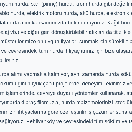
inyum hurda, sarı (pirinç) hurda, krom hurda gibi değerli
 kablo hurda, elektrik motoru hurda, akü hurda, elektronik 
urdaları da alım kapsamımızda bulunduruyoruz. Kağıt hurda
aj vb.) ve diğer geri dönüştürülebilir atıkları da titizlik
müşterilerimize en uygun fiyatları sunmak için sürekli ola
 çevresindeki tüm hurda ihtiyaçlarınız için bize ulaşarak
lirsiniz.
urda alımı yapmakla kalmıyor, aynı zamanda hurda sökü
ökümü gibi büyük çaplı projelerde, deneyimli ekibimiz v
üm işlemlerinde, çevreye duyarlı yöntemler kullanarak, atı
oyutlardaki araç filomuzla, hurda malzemelerinizi istediğ
erimizin ihtiyaçlarına göre özelleştirilmiş çözümler suna
ağlıyoruz. Pehlivanköy ve çevresindeki tüm söküm ve taş