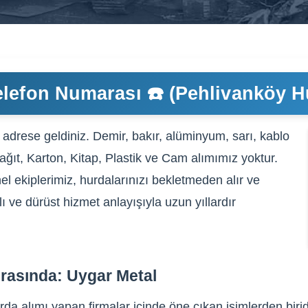
lefon Numarası ☎️ (Pehlivanköy H
adrese geldiniz. Demir, bakır, alüminyum, sarı, kablo
Kağıt, Karton, Kitap, Plastik ve Cam alımımız yoktur.
l ekiplerimiz, hurdalarınızı bekletmeden alır ve
ı ve dürüst hizmet anlayışıyla uzun yıllardır
rasında: Uygar Metal
da alımı yapan firmalar içinde öne çıkan isimlerden birid