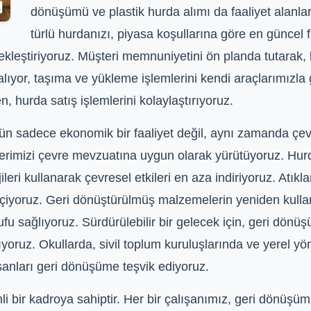
dönüşümü ve plastik hurda alımı da faaliyet alanlar
türlü hurdanızı, piyasa koşullarına göre en güncel f
ekleştiriyoruz. Müşteri memnuniyetini ön planda tutarak, 
lıyor, taşıma ve yükleme işlemlerini kendi araçlarımızla 
 hurda satış işlemlerini kolaylaştırıyoruz.
n sadece ekonomik bir faaliyet değil, aynı zamanda çev
tlerimizi çevre mevzuatına uygun olarak yürütüyoruz. Hur
eri kullanarak çevresel etkileri en aza indiriyoruz. Atık
geçiyoruz. Geri dönüştürülmüş malzemelerin yeniden kulla
rufu sağlıyoruz. Sürdürülebilir bir gelecek için, geri dö
oruz. Okullarda, sivil toplum kuruluşlarında ve yerel yöne
sanları geri dönüşüme teşvik ediyoruz.
ir kadroya sahiptir. Her bir çalışanımız, geri dönüşüm sü