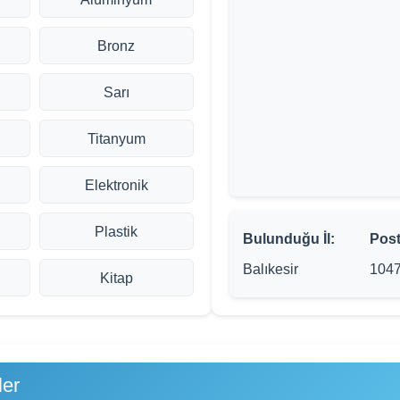
Bronz
Sarı
Titanyum
Elektronik
Plastik
Bulunduğu İl:
Pos
Balıkesir
104
Kitap
ler