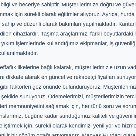
ilgi ve beceriye sahiptir. Müşterilerimize doğru ve güveni
nmak için sürekli olarak eğitimler alıyoruz. Ayrıca, hurd
 sahip ve düzenli olarak bakımları yapılmaktadır. Kantar
dilen cihazlardır. Taşıma araçlarımız, farklı boyutlardaki 
yıkım işlemlerinde kullandığımız ekipmanlar, iş güvenliğ
ullanılmaktadır.
aflık ilkelerine bağlı kalarak, müşterilerimizle uzun vade
nı dikkate alarak en güncel ve rekabetçi fiyatları sunuy
ri gibi faktörleri göz önünde bulunduruyoruz. Müşterilerim
f bir şekilde sunuyoruz. Ödemelerimizi, müşterilerimizin te
teri memnuniyetini sağlamak için, her türlü soru ve soru
anslarımız, bugüne kadar sunduğumuz kaliteli ve güvenilir 
ştirmek için, sürekli olarak kendimizi yeniliyor ve hizme
nilir bir çözüm ortağı arıyorsanız, Manyas Hurdacı olar