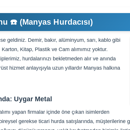
nu ☎️ (Manyas Hurdacısı)
e geldiniz. Demir, bakır, alüminyum, sarı, kablo gibi
, Karton, Kitap, Plastik ve Cam alımımız yoktur.
iplerimiz, hurdalarınızı bekletmeden alır ve anında
ürüst hizmet anlayışıyla uzun yıllardır Manyas halkına
nda: Uygar Metal
lımı yapan firmalar içinde öne çıkan isimlerden
ireysel gerekse ticari hurda satışlarında, müşterilerine 