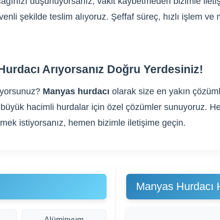
tacağınızı düşünüyorsanız, vakit kaybetmeden bizimle ilet
üvenli şekilde teslim alıyoruz. Şeffaf süreç, hızlı işlem 
Hurdacı Arıyorsanız Doğru Yerdesiniz!
ıyorsunuz?
Manyas hurdacı
olarak size en yakın çözümle
gibi büyük hacimli hurdalar için özel çözümler sunuyoruz
rmek istiyorsanız, hemen bizimle iletişime geçin.
Manyas Hurdacı 
Alüminyum