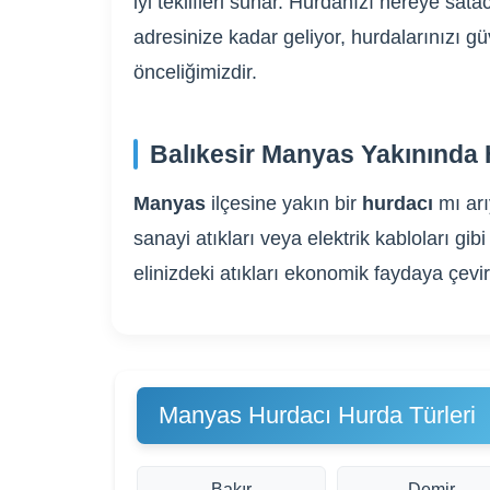
iyi teklifleri sunar. Hurdanızı nereye sa
adresinize kadar geliyor, hurdalarınızı g
önceliğimizdir.
Balıkesir Manyas Yakınında 
Manyas
ilçesine yakın bir
hurdacı
mı ar
sanayi atıkları veya elektrik kabloları 
elinizdeki atıkları ekonomik faydaya çevi
Manyas Hurdacı Hurda Türleri
Bakır
Demir