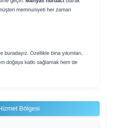
işime geçin.
Manyas hurdacı
olarak
ve müşteri memnuniyeti her zaman
 buradayız. Özellikle bina yıkımları,
. Hem doğaya katkı sağlamak hem de
Hizmet Bölgesi