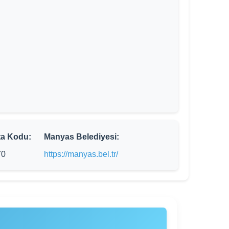
ta Kodu:
Manyas Belediyesi:
70
https://manyas.bel.tr/