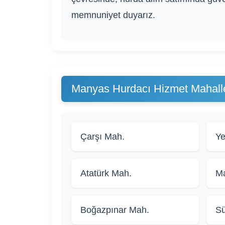
memnuniyet duyarız.
Manyas Hurdacı Hizmet Mahalle
Çarşı Mah.
Ye
Atatürk Mah.
Ma
Boğazpınar Mah.
Sü