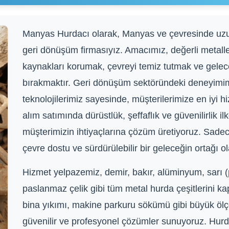
Manyas Hurdacı olarak, Manyas ve çevresinde uzun y
geri dönüşüm firmasıyız. Amacımız, değerli metall
kaynakları korumak, çevreyi temiz tutmak ve gelece
bırakmaktır. Geri dönüşüm sektöründeki deneyim
teknolojilerimiz sayesinde, müşterilerimize en iyi 
alım satımında dürüstlük, şeffaflık ve güvenilirlik il
müşterimizin ihtiyaçlarına çözüm üretiyoruz. Sadec
çevre dostu ve sürdürülebilir bir geleceğin ortağı 
Hizmet yelpazemiz, demir, bakır, alüminyum, sarı (p
paslanmaz çelik gibi tüm metal hurda çeşitlerini k
bina yıkımı, makine parkuru sökümü gibi büyük ölç
güvenilir ve profesyonel çözümler sunuyoruz. Hurda 