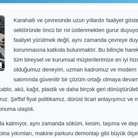
Karahallı ve çevresinde uzun yıllardır faaliyet gös
sektöründe öncü bir rol üstlenmekten gurur duyuyo
faaliyet yürütmek değil, aynı zamanda çevreye duya
korunmasına katkıda bulunmaktır. Bu bilinçle harek
tüm bireysel ve kurumsal müşterilerimize en iyi hi
olduğumuz deneyim, uzman kadromuz ve modern ek
satımında güvenilir bir çözüm ortağı olmaya devam
 kablo, akü, kağıt, plastik ve daha birçok geri dönüştürül
z. Şeffaf fiyat politikamız, dürüst ticari anlayışımız ve
onuma ulaştık.
a kalmıyor, aynı zamanda söküm, kesim, taşıma ve depo
ina yıkımları, makine parkuru demontajı gibi büyük ölçek