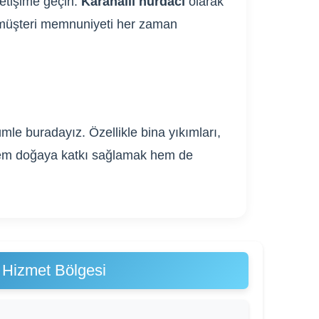
letişime geçin.
Karahallı hurdacı
olarak
ve müşteri memnuniyeti her zaman
mle buradayız. Özellikle bina yıkımları,
. Hem doğaya katkı sağlamak hem de
 Hizmet Bölgesi