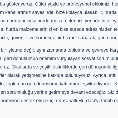
çaba gösteriyoruz. Güler yüzlü ve profesyonel ekibimiz, h
şim kanallarımız sayesinde, bize kolayca ulaşabilir, hurda a
man personelimiz hurda malzemelerinizi yerinde inceleyere
e, hurda malzemelerinizi en kısa sürede adresinizden tes
ızlı, güvenilir ve sorunsuz bir hizmet sunarak, geri dönü
i bir işletme değil, aynı zamanda topluma ve çevreye karş
, geri dönüşümün önemini vurgulayan sosyal sorumluluk 
oruz. Okullarda ve çeşitli etkinliklerde geri dönüşümle ilg
yler olarak yetişmesine katkıda bulunuyoruz. Ayrıca, atık
lerle, toplumun geri dönüşüme katılımını teşvik ediyoruz.
düşen sorumluluğu yerine getirmeye devam edeceğiz. Siz
nomisine destek olmak için Karahallı Hurdacı’yı tercih edi