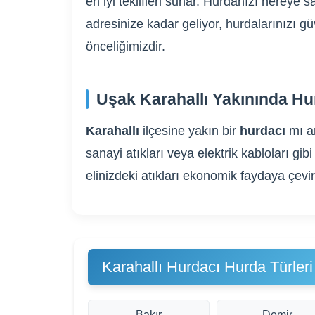
en iyi teklifleri sunar. Hurdanızı nereye
adresinize kadar geliyor, hurdalarınızı g
önceliğimizdir.
Uşak Karahallı Yakınında Hu
Karahallı
ilçesine yakın bir
hurdacı
mı a
sanayi atıkları veya elektrik kabloları 
elinizdeki atıkları ekonomik faydaya çevi
Karahallı Hurdacı Hurda Türleri
Bakır
Demir