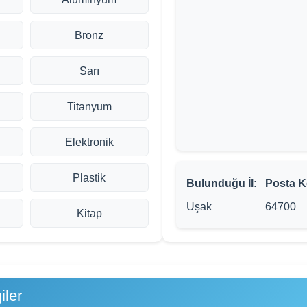
Bronz
Sarı
Titanyum
Elektronik
Plastik
Bulunduğu İl:
Posta K
Uşak
64700
Kitap
iler