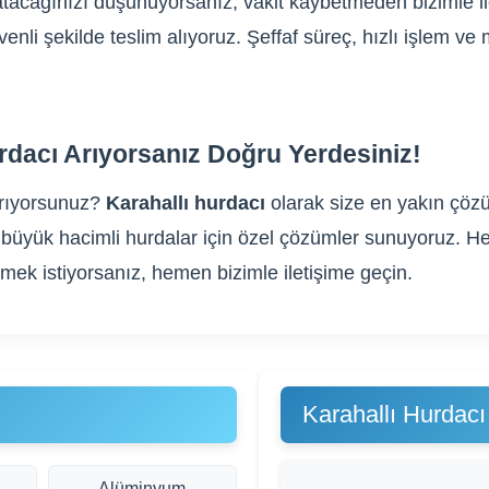
 satacağınızı düşünüyorsanız, vakit kaybetmeden bizimle i
üvenli şekilde teslim alıyoruz. Şeffaf süreç, hızlı işlem 
rdacı Arıyorsanız Doğru Yerdesiniz!
rıyorsunuz?
Karahallı hurdacı
olarak size en yakın çözü
gibi büyük hacimli hurdalar için özel çözümler sunuyoruz
rmek istiyorsanız, hemen bizimle iletişime geçin.
Karahallı Hurdacı
Alüminyum