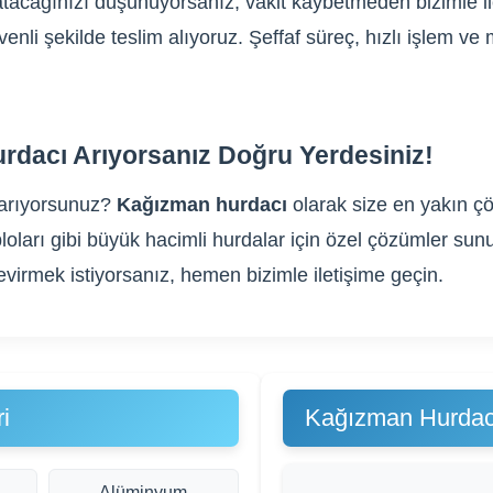
 satacağınızı düşünüyorsanız, vakit kaybetmeden bizimle i
üvenli şekilde teslim alıyoruz. Şeffaf süreç, hızlı işlem 
rdacı Arıyorsanız Doğru Yerdesiniz!
arıyorsunuz?
Kağızman hurdacı
olarak size en yakın çö
 kabloları gibi büyük hacimli hurdalar için özel çözümler
evirmek istiyorsanız, hemen bizimle iletişime geçin.
i
Kağızman Hurdac
Alüminyum