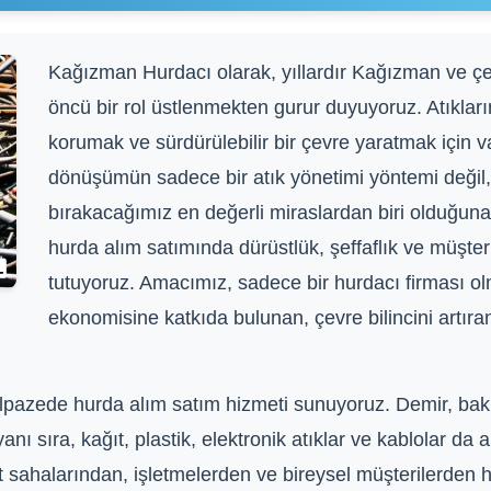
Kağızman Hurdacı olarak, yıllardır Kağızman ve 
öncü bir rol üstlenmekten gurur duyuyoruz. Atıklar
korumak ve sürdürülebilir bir çevre yaratmak için 
dönüşümün sadece bir atık yönetimi yöntemi değil
bırakacağımız en değerli miraslardan biri olduğuna i
hurda alım satımında dürüstlük, şeffaflık ve müşt
tutuyoruz. Amacımız, sadece bir hurdacı firması o
ekonomisine katkıda bulunan, çevre bilincini artıra
lpazede hurda alım satım hizmeti sunuyoruz. Demir, bakır
nı sıra, kağıt, plastik, elektronik atıklar ve kablolar da
aat sahalarından, işletmelerden ve bireysel müşterilerden 