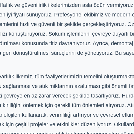
faflık ve güvenilirlik ilkelerimizden asla ödün vermiyoru
 en iyi fiyatı sunuyoruz. Profesyonel ekibimiz ve modern
erini hızlı ve güvenli bir şekilde gerçekleştiriyoruz. Öze
ızı konuşturuyoruz. Söküm işlemlerini çevreye duyarlı bir 
dırılması konusunda titiz davranıyoruz. Ayrıca, demonta
geri dönüştürülmesi süreçlerini de yönetiyoruz. Bu sayed
lılık ilkemiz, tüm faaliyetlerimizin temelini oluşturmak
 sağlanması ve atık miktarının azaltılması gibi önemli fa
zi çevreye en az zarar verecek şekilde tasarlıyoruz. Hu
kirliliğini önlemek için gerekli tüm önlemleri alıyoruz. At
lojileri kullanarak, verimliliği artırıyor ve çevresel etk
k için çeşitli projeler ve etkinlikler düzenliyoruz. Okull