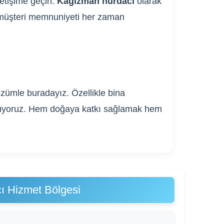
letişime geçin.
Kağızman hurdacı
olarak
ve müşteri memnuniyeti her zaman
zümle buradayız. Özellikle bina
 sunuyoruz. Hem doğaya katkı sağlamak hem
ı Hizmet Bölgesi