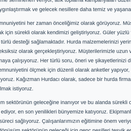
me seminerleri veriyor, atık toplama kampanyaları düz
ınlaştırmak ve gelecek nesillere daha temiz ve yaşanabi
uniyetini her zaman önceliğimiz olarak görüyoruz. Müşte
k için sürekli olarak kendimizi geliştiriyoruz. Güler yüzl
 türlü desteği sağlamaktadır. Hurda malzemelerinizi yerin
iksiz olarak gerçekleştiriyoruz. Müşterilerimizle uzun vad
tmaya çalışıyoruz. Her türlü soru, öneri ve şikayetlerinizi
nuniyetini ölçmek için düzenli olarak anketler yapıyor, g
ştiriyoruz. Kağızman Hurdacı olarak, sadece bir hurda fir
olmak istiyoruz.
 sektörünün geleceğine inanıyor ve bu alanda sürekli ol
 ediyor, en son yenilikleri bünyemize katıyoruz. Ekipmanla
m süreci sağlıyoruz. Çalışanlarımızın eğitimine önem ver
önüşüm sektörünün geleceği için genç nesilleri teşvik ed