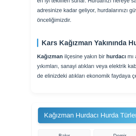
en iyi teklifleri sunar. Hurdanızı nereye
adresinize kadar geliyor, hurdalarınızı g
önceliğimizdir.
Kars Kağızman Yakınında Hu
Kağızman
ilçesine yakın bir
hurdacı
mı 
yıkımları, sanayi atıkları veya elektrik
de elinizdeki atıkları ekonomik faydaya ç
Kağızman Hurdacı Hurda Türler
Bakır
Demir