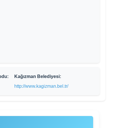
odu:
Kağızman Belediyesi:
http://www.kagizman.bel.tr/