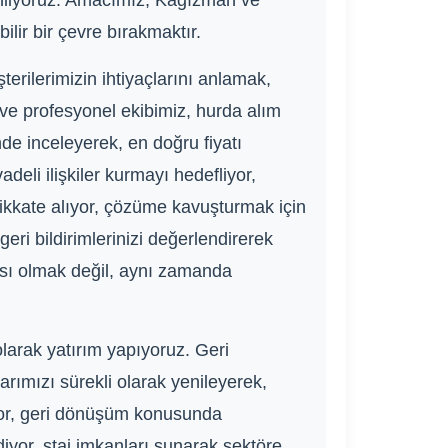
enliyoruz. Amacımız, Kağızman ve
lir bir çevre bırakmaktır.
rilerimizin ihtiyaçlarını anlamak,
ü ve profesyonel ekibimiz, hurda alım
de inceleyerek, en doğru fiyatı
eli ilişkiler kurmayı hedefliyor,
 dikkate alıyor, çözüme kavuşturmak için
eri bildirimlerinizi değerlendirerek
ması olmak değil, aynı zamanda
arak yatırım yapıyoruz. Geri
rımızı sürekli olarak yenileyerek,
iyor, geri dönüşüm konusunda
iyor, staj imkanları sunarak sektöre