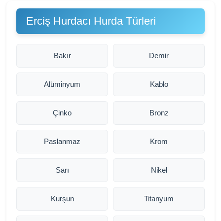
Erciş Hurdacı Hurda Türleri
Bakır
Demir
Alüminyum
Kablo
Çinko
Bronz
Paslanmaz
Krom
Sarı
Nikel
Kurşun
Titanyum