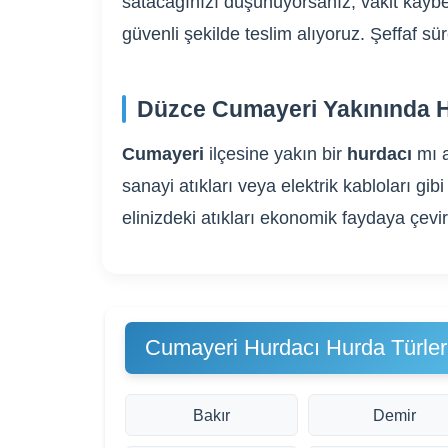
satacağınızı düşünüyorsanız, vakit kaybe
güvenli şekilde teslim alıyoruz. Şeffaf s
Düzce Cumayeri Yakınında H
Cumayeri
ilçesine yakın bir
hurdacı
mı 
sanayi atıkları veya elektrik kabloları 
elinizdeki atıkları ekonomik faydaya çevi
Cumayeri Hurdacı Hurda Türler
Bakır
Demir