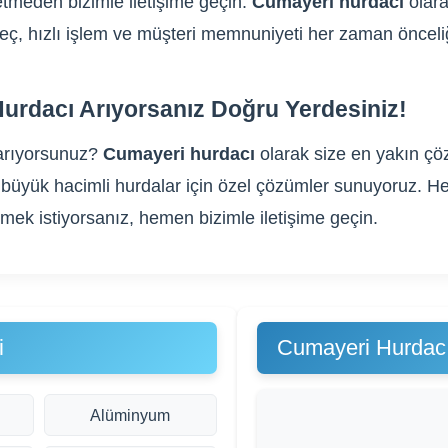
tmeden bizimle iletişime geçin.
Cumayeri hurdacı
olara
üreç, hızlı işlem ve müşteri memnuniyeti her zaman önceli
urdacı Arıyorsanız Doğru Yerdesiniz!
arıyorsunuz?
Cumayeri hurdacı
olarak size en yakın çöz
gibi büyük hacimli hurdalar için özel çözümler sunuyoruz
rmek istiyorsanız, hemen bizimle iletişime geçin.
i
Cumayeri Hurdacı
Alüminyum