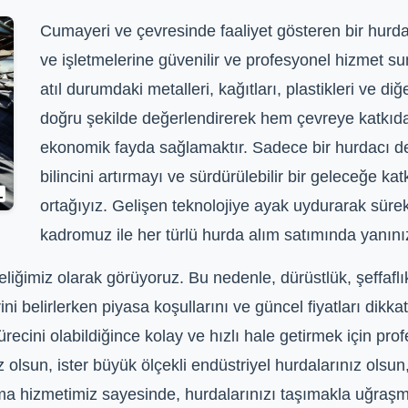
Cumayeri ve çevresinde faaliyet gösteren bir hurdac
ve işletmelerine güvenilir ve profesyonel hizmet 
atıl durumdaki metalleri, kağıtları, plastikleri ve di
doğru şekilde değerlendirerek hem çevreye katkı
ekonomik fayda sağlamaktır. Sadece bir hurdacı d
bilincini artırmayı ve sürdürülebilir bir geleceğe 
ortağıyız. Gelişen teknolojiye ayak uydurarak süre
kadromuz ile her türlü hurda alım satımında yanını
imiz olarak görüyoruz. Bu nedenle, dürüstlük, şeffaflık v
i belirlerken piyasa koşullarını ve güncel fiyatları dikkate
ecini olabildiğince kolay ve hızlı hale getirmek için prof
z olsun, ister büyük ölçekli endüstriyel hurdalarınız olsun
lma hizmetimiz sayesinde, hurdalarınızı taşımakla uğraş