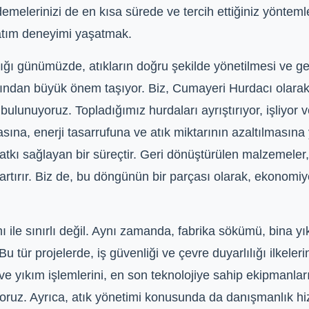
demelerinizi de en kısa sürede ve tercih ettiğiniz yönteml
satım deneyimi yaşatmak.
ğı günümüzde, atıkların doğru şekilde yönetilmesi ve ge
ından büyük önem taşıyor. Biz, Cumayeri Hurdacı olarak, 
bulunuyoruz. Topladığımız hurdaları ayrıştırıyor, işliyor
ına, enerji tasarrufuna ve atık miktarının azaltılmasın
kı sağlayan bir süreçtir. Geri dönüştürülen malzemeler, 
artırır. Biz de, bu döngünün bir parçası olarak, ekonom
ile sınırlı değil. Aynı zamanda, fabrika sökümü, bina yık
u tür projelerde, iş güvenliği ve çevre duyarlılığı ilkeler
 yıkım işlemlerini, en son teknolojiye sahip ekipmanları
uz. Ayrıca, atık yönetimi konusunda da danışmanlık hizme