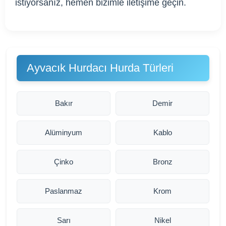
istiyorsanız, hemen bizimle iletişime geçin.
Ayvacık Hurdacı Hurda Türleri
Bakır
Demir
Alüminyum
Kablo
Çinko
Bronz
Paslanmaz
Krom
Sarı
Nikel