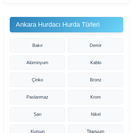
Ankara Hurdacı Hurda Türleri
Bakır
Demir
Alüminyum
Kablo
Çinko
Bronz
Paslanmaz
Krom
Sarı
Nikel
Kurşun
Titanyum