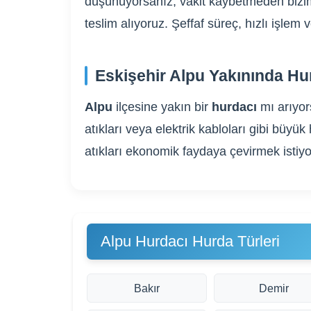
düşünüyorsanız, vakit kaybetmeden bizim
teslim alıyoruz. Şeffaf süreç, hızlı işle
Eskişehir Alpu Yakınında Hu
Alpu
ilçesine yakın bir
hurdacı
mı arıyo
atıkları veya elektrik kabloları gibi bü
atıkları ekonomik faydaya çevirmek istiyo
Alpu Hurdacı Hurda Türleri
Bakır
Demir