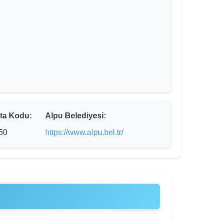
ta Kodu:
Alpu Belediyesi:
50
https://www.alpu.bel.tr/