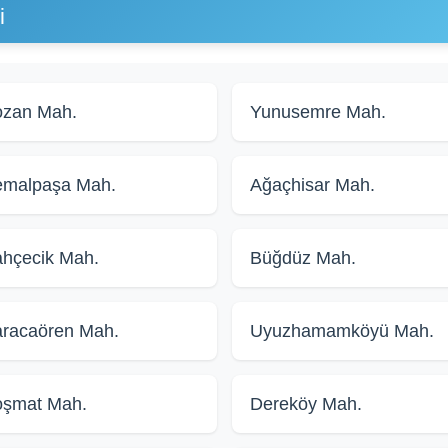
i
zan Mah.
Yunusemre Mah.
emalpaşa Mah.
Ağaçhisar Mah.
hçecik Mah.
Büğdüz Mah.
racaören Mah.
Uyuzhamamköyü Mah.
oşmat Mah.
Dereköy Mah.