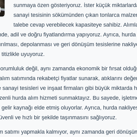
sunmaya özen gösteriyoruz. İster küçük miktarlarda
sanayi tesisinin sökümünden çıkan tonlarca malzem
talebe cevap verebilecek kapasiteye sahibiz. Alıml
de, adil ve doğru fiyatlandırma yapıyoruz. Ayrıca, hurda 
ıştırılması, depolanması ve geri dönüşüm tesislerine nakli
itizlikle uyuyoruz.
rumluluk değil, aynı zamanda ekonomik bir fırsat olduğ
lım satımında rekabetçi fiyatlar sunarak, atıklarını değe
 sanayi tesisleri ve inşaat firmaları gibi büyük miktarda 
düzenli hurda alım hizmeti sunmaktayız. Bu sayede, işlet
gelir kaynağı elde etmiş oluyorlar. Ayrıca, hurda nakliy
enli ve hızlı bir şekilde taşınmasını sağlıyoruz.
ım satımı yapmakla kalmıyor, aynı zamanda geri dönüşüm