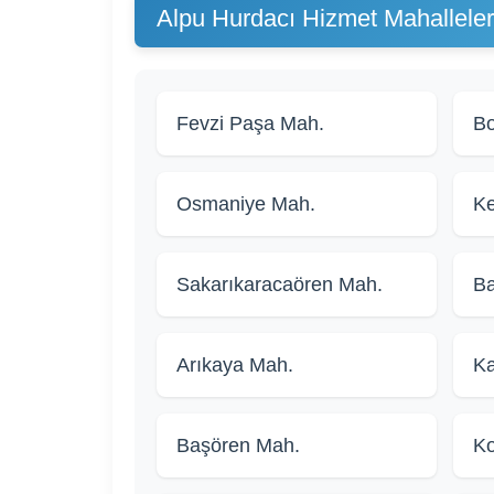
Alpu Hurdacı Hizmet Mahalleler
Fevzi Paşa Mah.
Bo
Osmaniye Mah.
K
Sakarıkaracaören Mah.
Ba
Arıkaya Mah.
Ka
Başören Mah.
K