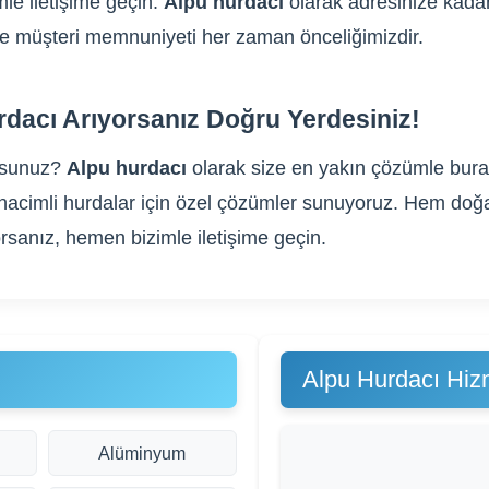
le iletişime geçin.
Alpu hurdacı
olarak adresinize kadar 
m ve müşteri memnuniyeti her zaman önceliğimizdir.
rdacı Arıyorsanız Doğru Yerdesiniz!
rsunuz?
Alpu hurdacı
olarak size en yakın çözümle burad
yük hacimli hurdalar için özel çözümler sunuyoruz. Hem do
rsanız, hemen bizimle iletişime geçin.
Alpu Hurdacı Hiz
Alüminyum