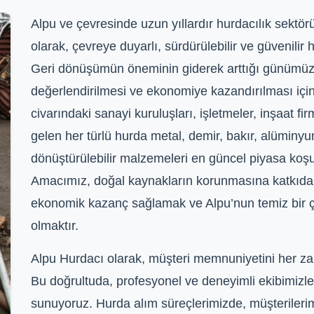
Alpu ve çevresinde uzun yıllardır hurdacılık sektö
olarak, çevreye duyarlı, sürdürülebilir ve güvenilir
Geri dönüşümün öneminin giderek arttığı günümüzd
değerlendirilmesi ve ekonomiye kazandırılması içi
civarındaki sanayi kuruluşları, işletmeler, inşaat fi
gelen her türlü hurda metal, demir, bakır, alüminyum
dönüştürülebilir malzemeleri en güncel piyasa koşu
Amacımız, doğal kaynakların korunmasına katkıda 
ekonomik kazanç sağlamak ve Alpu’nun temiz bir 
olmaktır.
Alpu Hurdacı olarak, müşteri memnuniyetini her z
Bu doğrultuda, profesyonel ve deneyimli ekibimizle h
sunuyoruz. Hurda alım süreçlerimizde, müşterilerim