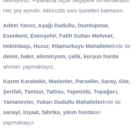
belirtiyoruz. Fiyatlarda hiçbir değişiklik olmamaktadır.
Her şey aynıdır. Aklınızda soru işaretleri kalmasın.
Adem Yavuz, Aşağı Dudullu, Dumlupınar,
Esenkent, Esenşehir, Fatih Sultan Mehmet,
Hekimbaşı, Huzur, Ihlamurkuyu Mahalleleri
nde de
demir, bakır, alüminyum, çelik, kurşun hurda
alımları yapmaktayız.
Kazım Karabekir, Madenler, Parseller, Saray, Site,
Şerifali, Tantavi, Tatlısu, Tepeüstü, Topağacı,
Yamanevler, Yukarı Dudullu Mahalleleri
nde de
sanayi, inşaat, fabrika, yıkım hurda
ları
yapmaktayız.