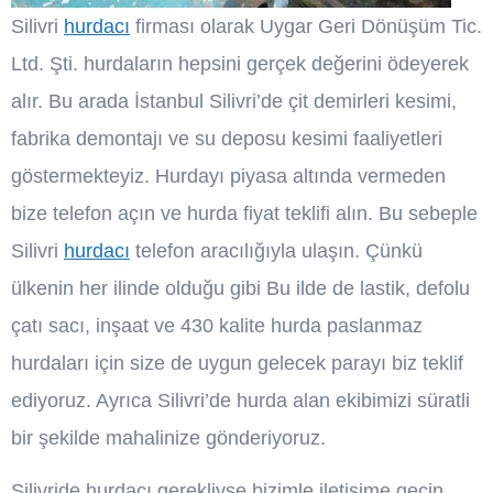
Silivri
hurdacı
firması olarak Uygar Geri Dönüşüm Tic.
Ltd. Şti. hurdaların hepsini gerçek değerini ödeyerek
alır. Bu arada İstanbul Silivri’de çit demirleri kesimi,
fabrika demontajı ve su deposu kesimi faaliyetleri
göstermekteyiz. Hurdayı piyasa altında vermeden
bize telefon açın ve hurda fiyat teklifi alın. Bu sebeple
Silivri
hurdacı
telefon aracılığıyla ulaşın. Çünkü
ülkenin her ilinde olduğu gibi Bu ilde de lastik, defolu
çatı sacı, inşaat ve 430 kalite hurda paslanmaz
hurdaları için size de uygun gelecek parayı biz teklif
ediyoruz. Ayrıca Silivri’de hurda alan ekibimizi süratli
bir şekilde mahalinize gönderiyoruz.
Silivride hurdacı gerekliyse bizimle iletişime geçin.