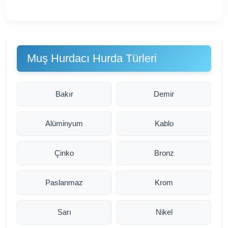
Muş Hurdacı Hurda Türleri
Bakır
Demir
Alüminyum
Kablo
Çinko
Bronz
Paslanmaz
Krom
Sarı
Nikel