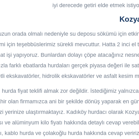
iyi derecede getiri elde etmek istiy
Kozya
zun orada olmalı nedeniyle su deposu sökümü için etkin ç
için teşebbüslerimiz sürekli mevcuttur. Hatta 2 inci el t
t işi yapıyoruz. Bunlardan dolayı çöpe atacağınız nesnele
 farklı ebatlarda hurdaları gerçek piyasa değeri ile sa
etli ekskavatörler, hidrolik ekskavatörler ve asfalt kesim
urda fiyat teklifi almak zor değildir. İstediğimiz yalnızca 
ir olan firmamızca ani bir şekilde dönüş yaparak en günce
i yerinize ulaştırmaktayız. Kadıköy hurdacı olarak Kozya
ası ve alüminyum kilo fiyatı hakkında detaylı cevap verebi
yatı, kablo hurda ve çolakoğlu hurda hakkında cevap verir