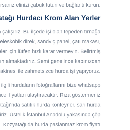
orsanız elinizi çabuk tutun ve bağlantı kurun.
tağı Hurdacı Krom Alan Yerler
alışırız. Bu ilçede işi olan tepeden tırnağa
eleskobik direk, sandviç panel, çatı makası,
r için lütfen hızlı karar vermeyin. Belirtmiş
tın almaktadırız. Semt genelinde kapınızdan
 makinesi ile zahmetsizce hurda işi yapıyoruz.
ilgili hurdaların fotoğraflarını bize whatsapp
l fiyatları ulaştıracaktır. Rıza göstermeniz
tağı’nda satılık hurda konteyner, sarı hurda
liriz. Üstelik İstanbul Anadolu yakasında çöp
iz. Kozyatağı’da hurda paslanmaz krom fiyatı