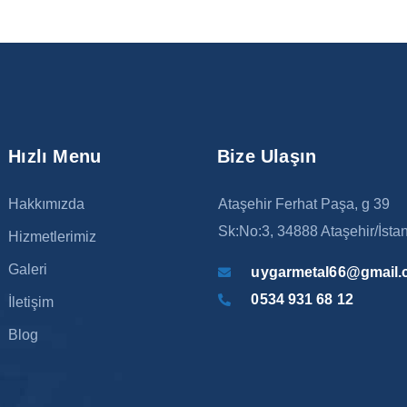
Hızlı Menu
Bize Ulaşın
Hakkımızda
Ataşehir Ferhat Paşa, g 39
Sk:No:3, 34888 Ataşehir/İsta
Hizmetlerimiz
Galeri
uygarmetal66@gmail
0534 931 68 12
İletişim
Blog