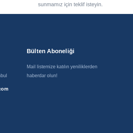
sunmamız için teklif isteyin.
Bülten Aboneliği
Mail listemize katılın yeniliklerden
nbul
haberdar olun!
.com