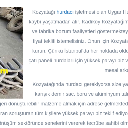
Kozyatağı
hurdacı
işletmesi olan Uygar Hur
kaybı yaşatmadan alır. Kadıköy Kozyatağı’nd
ve fabrika bozum faaliyetleri göstermekte
fiyat teklifi istemelisiniz. Onun için Kozya
kurun. Çünkü İstanbul’da her noktada olduğ
çatı paneli hurdaları için yüksek parayı biz
mesai ark
Kozyatağında hurdacı gerekiyorsa size yard
karışık demir sac, boru ve alüminyum tala
ri dönüştürebilir malzeme almak için adrese gelmektedirle
 soran soruşturan tüm kişilere yüksek parayı biz teklif ed
dönüşüm sektöründe senelerini vererek tecrübe sahibi olm