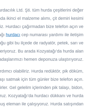
dacılık Ltd. Şti. tüm hurda çeşitlerini değer
a ikinci el malzeme alımı, çit demiri kesimi
yiz. Hurdacı çağırmadan bize telefon açın ve
tağı
hurdacı
cep numarası yardımı ile iletişim
u gibi bu ilçede de radyatör, petek, sarı ve
 veriyoruz. Bu arada Kozyatağı’da hurda alan
adaşlarımızı hemen deponuza ulaştırıyoruz.
ımcı olabiliriz. Hurda redüktör, pik döküm,
şı satmak için tüm günler bize telefon açın.
r. Gel gelelim içlerinden pik talaşı, bidon,
iyoruz. Kozyatağı’da hurdacı dükkanı ve hurda
uş eleman ile çalışıyoruz. Hurda satışından