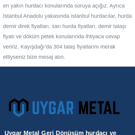
en yakın hurdacı konularında soruya açığız. Ayrıca
İstanbul Anadolu yakasında istanbul hurdacılar, hurda
demir direk fiyatları, sarı hurda fiyatları, demir talaşı
fiyatı ve döküm petek konularında ihtiyaca cevap
veririz. Kayışdağı’da 304 talaş fiyatlarını merak
ettiyseniz bize mesaj atın.
Uygar Metal Geri Dönüşüm hurdacı ve