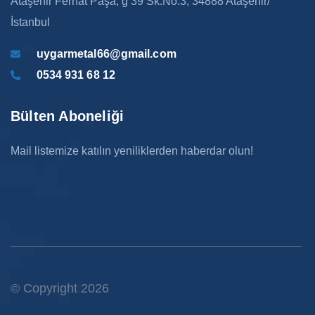
Ataşehir Ferhat Paşa, g 39 Sk:No:3, 34888 Ataşehir/
İstanbul
uygarmetal66@gmail.com
0534 931 68 12
Bülten Aboneliği
Mail listemize katılın yeniliklerden haberdar olun!
© Copyright 2026